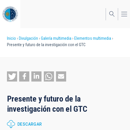
Pasar
al
contenido
principal
Sobrescribir
Inicio
Divulgación
Galería multimedia
Elementos multimedia
Presente y futuro de la investigación con el GTC
enlaces
de
ayuda
a
la
Presente y futuro de la
navegación
investigación con el GTC
DESCARGAR