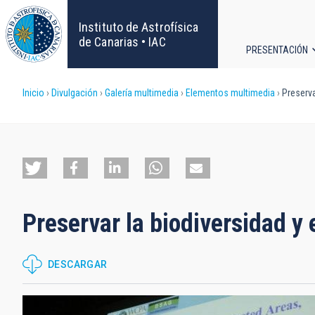
Pasar
al
Instituto de Astrofísica
contenido
de Canarias • IAC
PRESENTACIÓN
principal
Navega
Sobrescribir
Inicio
Divulgación
Galería multimedia
Elementos multimedia
Preserva
principa
enlaces
de
ayuda
Preservar la biodiversidad y
a
la
DESCARGAR
navegación