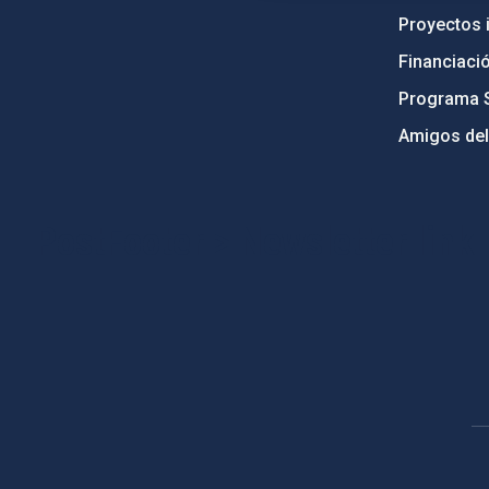
Proyectos i
Financiaci
Programa 
Amigos del
PostFooter > Newsletter link