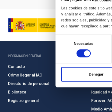
Esta página web usa cookie
Las cookies de este sitio we
y analizar el tráfico. Ademá
redes sociales, publicidad y
que hayan recopilado a parti
Selección
Necesarias
de
consentimiento
INFORMACIÓN GENERAL
INFORMACIÓN 
Contacto
Legislació
Denegar
Cómo llegar al IAC
Transparen
Directorio de personal
Código étic
Biblioteca
Igualdad y 
Registro general
Forever IA
Medio Ambi