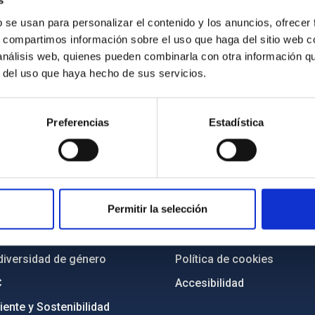
s
b se usan para personalizar el contenido y los anuncios, ofrecer
s, compartimos información sobre el uso que haga del sitio web 
 análisis web, quienes pueden combinarla con otra información q
r del uso que haya hecho de sus servicios.
Preferencias
Estadística
INSTITUCIONAL
PORTAL DEL IAC
n
Mapa web
Permitir la selección
cia
Políticas de privacidad
o y política antifraude
Aviso legal
diversidad de género
Política de cookies
C
Accesibilidad
ente y Sostenibilidad