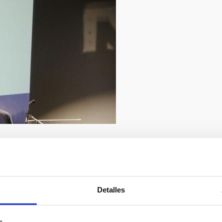
9/2019
Detalles
ito. Elena Mora (IAC).