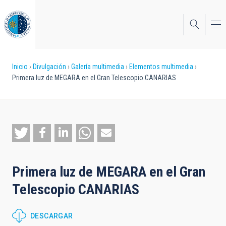
Pasar
al
contenido
principal
Sobrescribir
Inicio
Divulgación
Galería multimedia
Elementos multimedia
Primera luz de MEGARA en el Gran Telescopio CANARIAS
enlaces
de
ayuda
a
la
Primera luz de MEGARA en el Gran
navegación
Telescopio CANARIAS
DESCARGAR