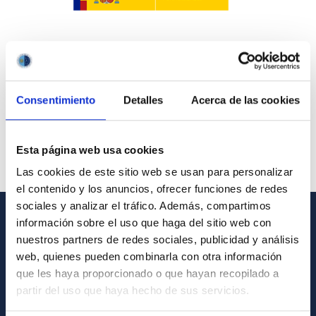
Consentimiento
Detalles
Acerca de las cookies
Esta página web usa cookies
Las cookies de este sitio web se usan para personalizar
el contenido y los anuncios, ofrecer funciones de redes
sociales y analizar el tráfico. Además, compartimos
información sobre el uso que haga del sitio web con
INFORMACIÓN GENERAL
nuestros partners de redes sociales, publicidad y análisis
web, quienes pueden combinarla con otra información
Contacto
que les haya proporcionado o que hayan recopilado a
Cómo llegar al IAC
partir del uso que haya hecho de sus servicios.
Directorio de personal