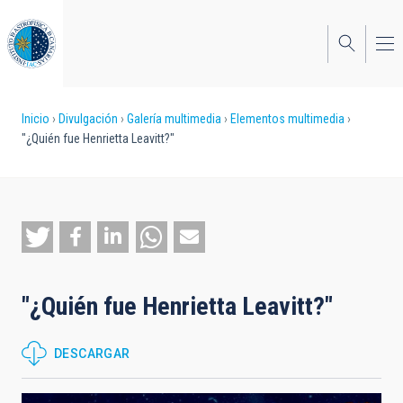
Pasar
al
contenido
principal
Sobrescribir
Inicio
Divulgación
Galería multimedia
Elementos multimedia
"¿Quién fue Henrietta Leavitt?"
enlaces
de
ayuda
a
la
"¿Quién fue Henrietta Leavitt?"
navegación
DESCARGAR