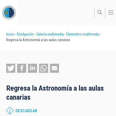
Pasar
al
contenido
principal
Sobrescribir
Inicio
Divulgación
Galería multimedia
Elementos multimedia
Regresa la Astronomía a las aulas canarias
enlaces
de
ayuda
a
la
Regresa la Astronomía a las aulas
navegación
canarias
DESCARGAR