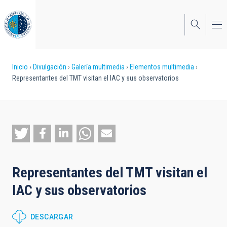
Pasar
al
contenido
principal
Sobrescribir
Inicio
Divulgación
Galería multimedia
Elementos multimedia
Representantes del TMT visitan el IAC y sus observatorios
enlaces
de
ayuda
a
la
Representantes del TMT visitan el
navegación
IAC y sus observatorios
DESCARGAR