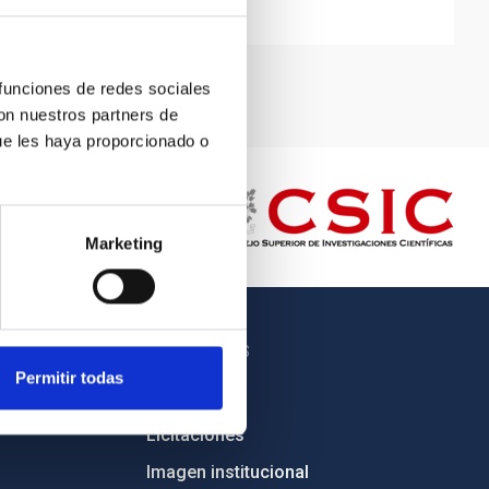
 funciones de redes sociales
con nuestros partners de
ue les haya proporcionado o
Marketing
OTROS ENLACES
Permitir todas
Empleo
Licitaciones
Imagen institucional