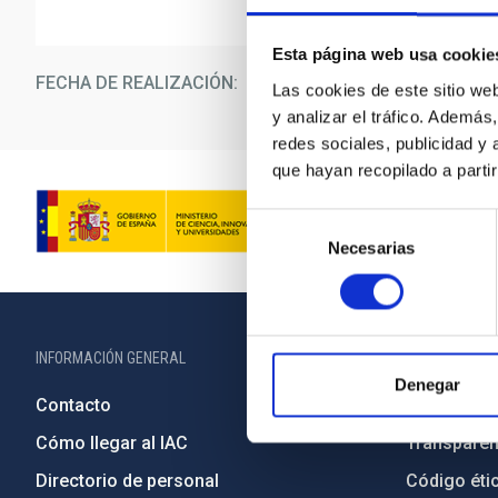
Esta página web usa cookie
FECHA DE REALIZACIÓN
29/0
Las cookies de este sitio we
y analizar el tráfico. Ademá
redes sociales, publicidad y
que hayan recopilado a parti
Selección
Necesarias
de
consentimiento
INFORMACIÓN GENERAL
INFORMACIÓN 
Denegar
Contacto
Legislació
Cómo llegar al IAC
Transparen
Directorio de personal
Código étic