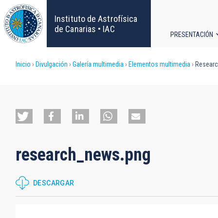
Pasar
al
Instituto de Astrofísica
contenido
de Canarias • IAC
PRESENTACIÓN
principal
Navega
Sobrescribir
Inicio
Divulgación
Galería multimedia
Elementos multimedia
Researc
principa
enlaces
de
ayuda
research_news.png
a
la
DESCARGAR
navegación