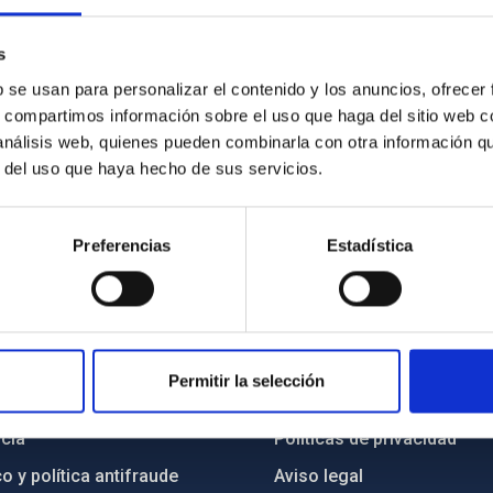
s
4/2026
b se usan para personalizar el contenido y los anuncios, ofrecer
s, compartimos información sobre el uso que haga del sitio web 
 análisis web, quienes pueden combinarla con otra información q
r del uso que haya hecho de sus servicios.
Preferencias
Estadística
INSTITUCIONAL
PORTAL DEL IAC
Permitir la selección
n
Mapa web
cia
Políticas de privacidad
o y política antifraude
Aviso legal