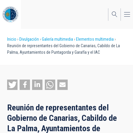
Pasar
al
contenido
principal
Sobrescribir
Inicio
Divulgación
Galería multimedia
Elementos multimedia
Reunión de representantes del Gobierno de Canarias, Cabildo de La
enlaces
Palma, Ayuntamientos de Puntagorda y Garafía y el IAC
de
ayuda
a
la
navegación
Reunión de representantes del
Gobierno de Canarias, Cabildo de
La Palma, Ayuntamientos de