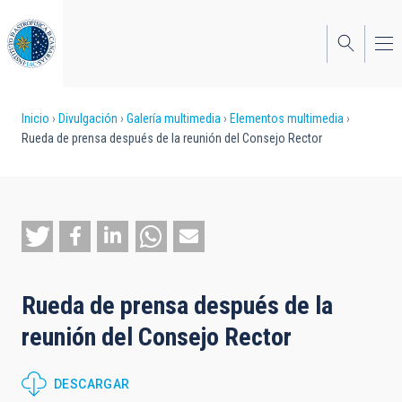
Pasar
al
contenido
principal
Sobrescribir
Inicio
Divulgación
Galería multimedia
Elementos multimedia
Rueda de prensa después de la reunión del Consejo Rector
enlaces
de
ayuda
a
la
Rueda de prensa después de la
navegación
reunión del Consejo Rector
DESCARGAR