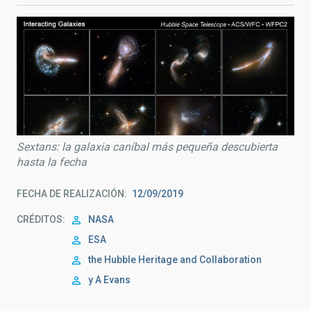
Sextans: la galaxia caníbal más pequeña descubierta
hasta la fecha
FECHA DE REALIZACIÓN
12/09/2019
CRÉDITOS
NASA
ESA
the Hubble Heritage and Collaboration
y A Evans