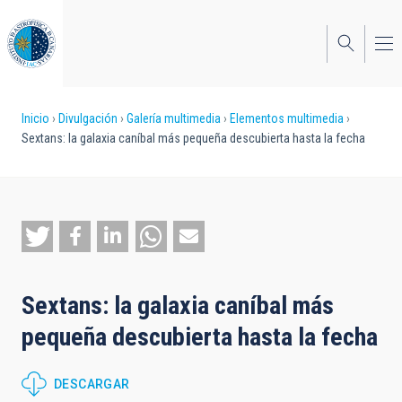
Pasar
al
contenido
principal
Sobrescribir
Inicio
Divulgación
Galería multimedia
Elementos multimedia
Sextans: la galaxia caníbal más pequeña descubierta hasta la fecha
enlaces
de
ayuda
a
la
Sextans: la galaxia caníbal más
navegación
pequeña descubierta hasta la fecha
DESCARGAR