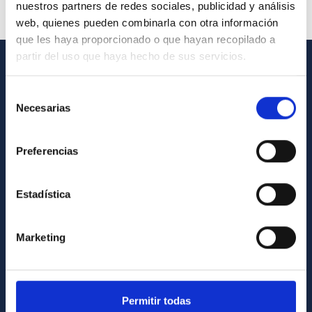
nuestros partners de redes sociales, publicidad y análisis
web, quienes pueden combinarla con otra información
que les haya proporcionado o que hayan recopilado a
partir del uso que haya hecho de sus servicios.
INFORMACIÓN GENERAL
Selección
Necesarias
Contacto
de
consentimiento
Cómo llegar al IAC
Preferencias
Directorio de personal
Biblioteca
Estadística
Registro general
Marketing
INFORMACIÓN INSTITUCIONAL
Legislación
Transparencia
Permitir todas