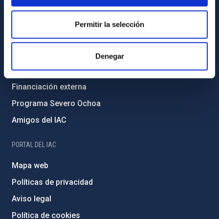
Código ético y política antifraude
Igualdad y diversidad de género
Permitir la selección
Forever IAC
Medio Ambiente y Sostenibilidad
Denegar
Proyectos institucionales
Financiación externa
Programa Severo Ochoa
Amigos del IAC
PORTAL DEL IAC
Mapa web
Políticas de privacidad
Aviso legal
Política de cookies