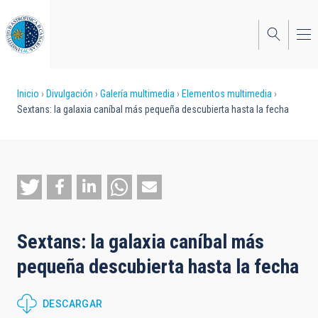
Pasar
al
contenido
principal
Sobrescribir
Inicio
Divulgación
Galería multimedia
Elementos multimedia
Sextans: la galaxia caníbal más pequeña descubierta hasta la fecha
enlaces
de
ayuda
a
la
Sextans: la galaxia caníbal más
navegación
pequeña descubierta hasta la fecha
DESCARGAR