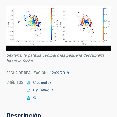
Sextans: la galaxia caníbal más pequeña descubierta
hasta la fecha
FECHA DE REALIZACIÓN
12/09/2019
CRÉDITOS
Cicuéndez
L y Battaglia
G
Descripción