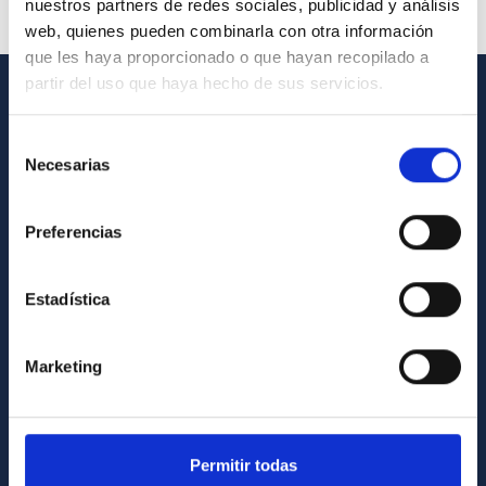
nuestros partners de redes sociales, publicidad y análisis
web, quienes pueden combinarla con otra información
que les haya proporcionado o que hayan recopilado a
partir del uso que haya hecho de sus servicios.
INFORMACIÓN GENERAL
Selección
Contacto
Necesarias
de
consentimiento
Cómo llegar al IAC
Preferencias
Directorio de personal
Biblioteca
Estadística
Registro general
Marketing
INFORMACIÓN INSTITUCIONAL
Legislación
Transparencia
Permitir todas