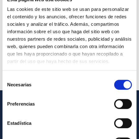
Las cookies de este sitio web se usan para personalizar
el contenido y los anuncios, ofrecer funciones de redes
sociales y analizar el tráfico. Además, compartimos
información sobre el uso que haga del sitio web con
nuestros partners de redes sociales, publicidad y análisis
web, quienes pueden combinarla con otra información
que les haya proporcionado o que hayan recopilado a
partir del uso que haya hecho de sus servicios.
Selección
Necesarias
de
consentimiento
Preferencias
INFORMACIÓN GENERAL
Contacto
Estadística
Cómo llegar al IAC