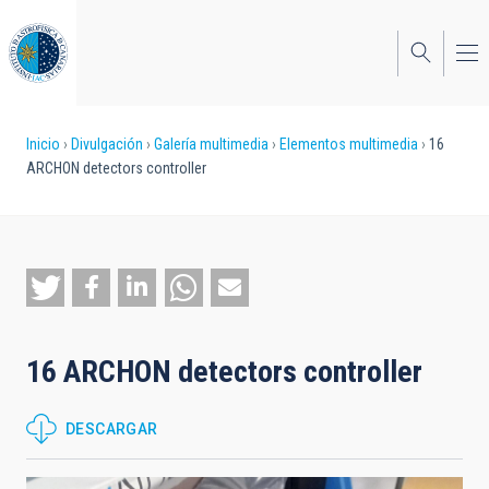
Pasar
al
contenido
principal
Sobrescribir
Inicio
Divulgación
Galería multimedia
Elementos multimedia
16
ARCHON detectors controller
enlaces
de
ayuda
a
la
16 ARCHON detectors controller
navegación
DESCARGAR