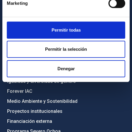
Marketing
Directorio de personal
Biblioteca
Registro general
Permitir todas
INFORMACIÓN INSTITUCIONAL
Permitir la selección
Legislación
Transparencia
Denegar
Código ético y política antifraude
Igualdad y diversidad de género
Forever IAC
Medio Ambiente y Sostenibilidad
Proyectos institucionales
Financiación externa
Programa Severo Ochoa