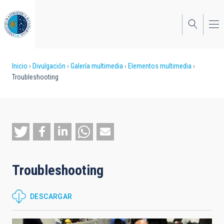
Pasar
al
contenido
principal
Sobrescribir
Inicio
Divulgación
Galería multimedia
Elementos multimedia
Troubleshooting
enlaces
de
ayuda
a
la
Troubleshooting
navegación
DESCARGAR