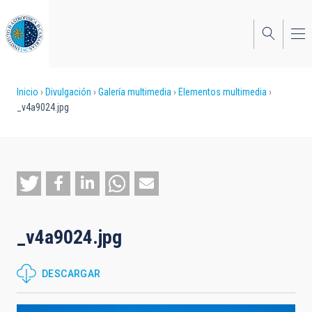
Pasar
al
contenido
principal
Sobrescribir
Inicio
Divulgación
Galería multimedia
Elementos multimedia
_v4a9024.jpg
enlaces
de
ayuda
a
la
_v4a9024.jpg
navegación
DESCARGAR