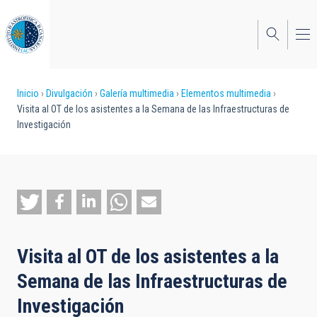
Pasar
al
contenido
principal
Sobrescribir
Inicio
Divulgación
Galería multimedia
Elementos multimedia
Visita al OT de los asistentes a la Semana de las Infraestructuras de
enlaces
Investigación
de
ayuda
a
la
navegación
Visita al OT de los asistentes a la
Semana de las Infraestructuras de
Investigación