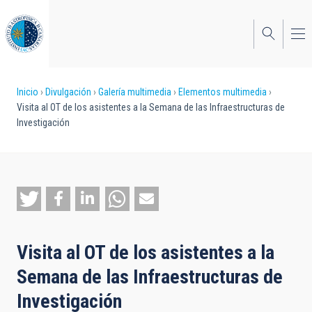
Pasar
al
contenido
principal
Sobrescribir
Inicio
Divulgación
Galería multimedia
Elementos multimedia
Visita al OT de los asistentes a la Semana de las Infraestructuras de
enlaces
Investigación
de
ayuda
a
la
navegación
Visita al OT de los asistentes a la
Semana de las Infraestructuras de
Investigación