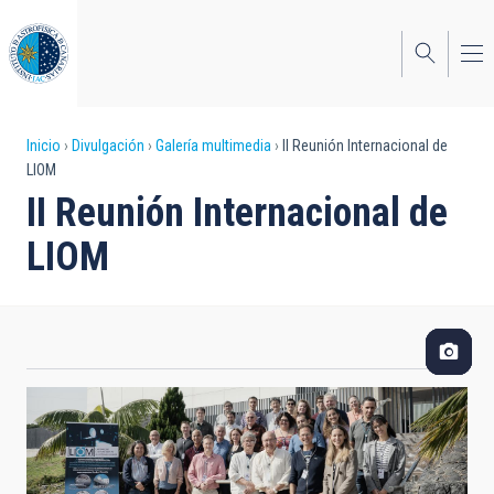
Pasar
al
contenido
principal
Sobrescribir
Inicio
Divulgación
Galería multimedia
II Reunión Internacional de
LIOM
enlaces
II Reunión Internacional de
de
LIOM
ayuda
a
la
navegación