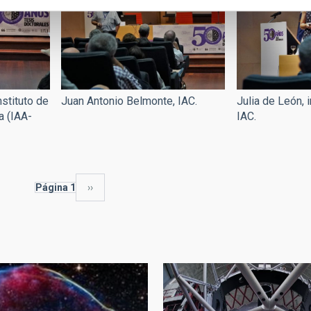
stituto de
Julia de León, 
Juan Antonio Belmonte, IAC.
a (IAA-
IAC.
Página 1
Siguiente
››
página