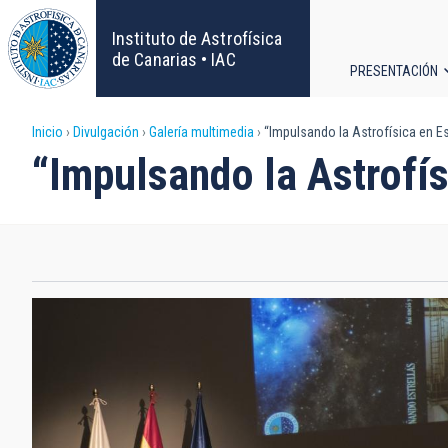
Pasar
al
Instituto de Astrofísica
contenido
de Canarias • IAC
PRESENTACIÓN
principal
Navega
Sobrescribir
Inicio
Divulgación
Galería multimedia
“Impulsando la Astrofísica en E
principa
“Impulsando la Astrofís
enlaces
de
ayuda
a
la
navegación