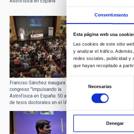
Astrofísica en España"
consolidó la Astrofísic
España"
Consentimiento
Esta página web usa cookie
Las cookies de este sitio we
y analizar el tráfico. Ademá
redes sociales, publicidad y
que hayan recopilado a parti
Selección
Franciso Sánchez inaugura el
Franciso Sánchez mues
Necesarias
de
congreso "Impulsando la
las primeras instalacio
consentimiento
Astrofísica en España: 50 años
Observatorio del Teide
de tesis doctorales en el IAC"
Denegar