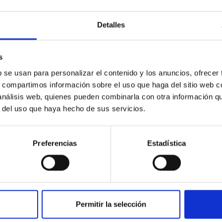
a en
consolidó la As
consolidó la Astrofísica en
España"
España"
Detalles
s
b se usan para personalizar el contenido y los anuncios, ofrecer
s, compartimos información sobre el uso que haga del sitio web 
 análisis web, quienes pueden combinarla con otra información q
r del uso que haya hecho de sus servicios.
tra una de
Ignacio Trujillo, investigador del
Inauguración d
Preferencias
Estadística
nes el
IAC.
"Impulsando la 
España: 50 año
doctorales en e
Permitir la selección