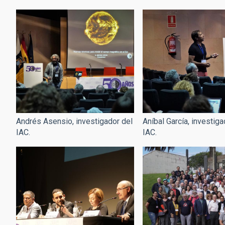
Andrés Asensio, investigador del
Aníbal García, investiga
IAC.
IAC.