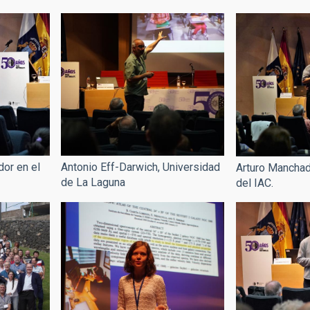
dor en el
Antonio Eff-Darwich, Universidad
Arturo Manchad
de La Laguna
del IAC.