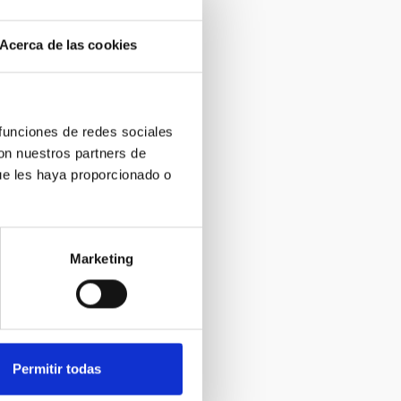
trofísica en
Acerca de las cookies
 funciones de redes sociales
con nuestros partners de
ue les haya proporcionado o
el congreso
Marketing
Astrofísica en
s de tesis
l IAC"
Permitir todas