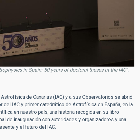
physics in Spain: 50 years of doctoral theses at the IAC".
 Astrofísica de Canarias (IAC) y a sus Observatorios se abrió
 del IAC y primer catedrático de Astrofísica en España, en la
fica en nuestro país, una historia recogida en su libro
rmal de inauguración con autoridades y organizadores y una
esente y el futuro del IAC.