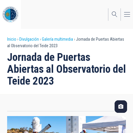
Pasar
al
contenido
principal
Sobrescribir
Inicio
Divulgación
Galería multimedia
Jornada de Puertas Abiertas
al Observatorio del Teide 2023
enlaces
Jornada de Puertas
de
Abiertas al Observatorio del
ayuda
Teide 2023
a
la
navegación