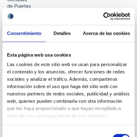
de Puertas
Abiertas al
Observatorio
del Teide
2023
Consentimiento
Detalles
Acerca de las cookies
Esta página web usa cookies
Las cookies de este sitio web se usan para personalizar
Observación
el contenido y los anuncios, ofrecer funciones de redes
Solar
sociales y analizar el tráfico. Además, compartimos
frente al
información sobre el uso que haga del sitio web con
telescopio
nuestros partners de redes sociales, publicidad y análisis
GREGOR
web, quienes pueden combinarla con otra información
que les haya proporcionado o que hayan recopilado a
partir del uso que haya hecho de sus servicios.
Optical
Selección
Ground