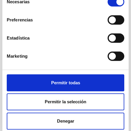
Necesarias
de
Station
consentimiento
Preferencias
Estadística
Sol H
alpha 23
junio
Marketing
Permitir todas
Sol H
alpha 24
junio
Permitir la selección
Denegar
Sol luz