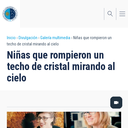
Pasar
al
contenido
principal
Sobrescribir
Inicio
Divulgación
Galería multimedia
Niñas que rompieron un
techo de cristal mirando al cielo
enlaces
Niñas que rompieron un
de
techo de cristal mirando al
ayuda
cielo
a
la
navegación