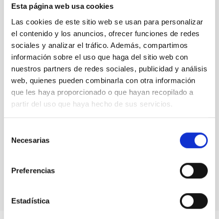
Esta página web usa cookies
Las cookies de este sitio web se usan para personalizar
Representantes
del TMT
el contenido y los anuncios, ofrecer funciones de redes
visitan el
sociales y analizar el tráfico. Además, compartimos
IAC y sus
información sobre el uso que haga del sitio web con
observatorios
nuestros partners de redes sociales, publicidad y análisis
web, quienes pueden combinarla con otra información
que les haya proporcionado o que hayan recopilado a
partir del uso que haya hecho de sus servicios.
Representantes
Selección
Necesarias
del TMT
de
visitan el
consentimiento
IAC y sus
Preferencias
observatorios
Estadística