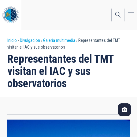
Pasar
al
contenido
principal
Sobrescribir
Inicio
Divulgación
Galería multimedia
Representantes del TMT
visitan el IAC y sus observatorios
enlaces
Representantes del TMT
de
visitan el IAC y sus
ayuda
observatorios
a
la
navegación