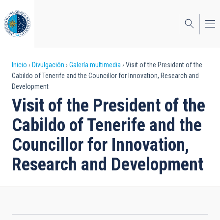
Pasar
al
contenido
principal
Sobrescribir
Inicio
Divulgación
Galería multimedia
Visit of the President of the
Cabildo of Tenerife and the Councillor for Innovation, Research and
enlaces
Development
de
Visit of the President of the
ayuda
Cabildo of Tenerife and the
a
Councillor for Innovation,
la
Research and Development
navegación