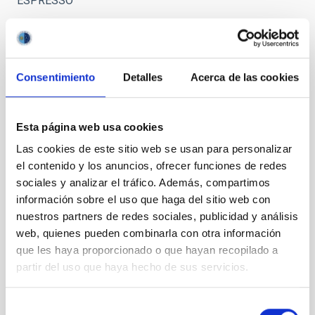
ESPRESSO
Consentimiento
Detalles
Acerca de las cookies
Representación
artística
del
exoplaneta
Esta página web usa cookies
rocoso
Las cookies de este sitio web se usan para personalizar
Próxima b
el contenido y los anuncios, ofrecer funciones de redes
orbitando
sociales y analizar el tráfico. Además, compartimos
su estrella,
información sobre el uso que haga del sitio web con
Próxima
nuestros partners de redes sociales, publicidad y análisis
Centauri.
web, quienes pueden combinarla con otra información
Crédito:
Gabriel
que les haya proporcionado o que hayan recopilado a
Pérez
partir del uso que haya hecho de sus servicios.
Díaz, SMM
(IAC).
Selección