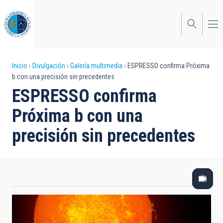
Pasar
al
contenido
principal
Sobrescribir
Inicio
Divulgación
Galería multimedia
ESPRESSO confirma Próxima
b con una precisión sin precedentes
enlaces
ESPRESSO confirma
de
Próxima b con una
ayuda
precisión sin precedentes
a
la
navegación