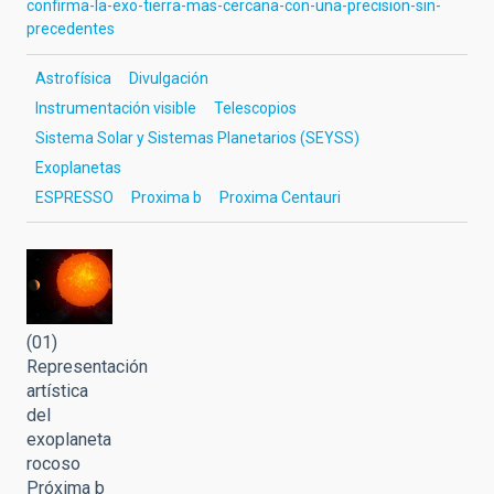
confirma-la-exo-tierra-mas-cercana-con-una-precision-sin-
precedentes
Astrofísica
Divulgación
Instrumentación visible
Telescopios
Sistema Solar y Sistemas Planetarios (SEYSS)
Exoplanetas
ESPRESSO
Proxima b
Proxima Centauri
(01)
Representación
artística
del
exoplaneta
rocoso
Próxima b