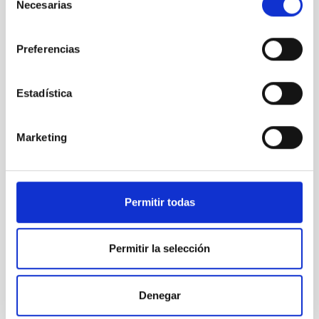
Necesarias
de
Te puede interesar
consentimiento
Preferencias
Estadística
Marketing
Permitir todas
Permitir la selección
Comet C/2019 Q4 (Borisov)
Denegar