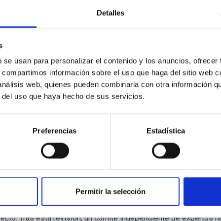
l tamaño de las galaxias es esencial para comprender cómo se fo
Detalles
, métodos tradicionales basados en la distribución de la luz o i
io reciente de Trujillo+20, explora una definición fundamentada 
cial estelar desciende a 1 masa solar por parsec cuadrado, aprox
s
a de formar estrellas en galaxias como la Vía Láctea. En este t
b se usan para personalizar el contenido y los anuncios, ofrecer
s, compartimos información sobre el uso que haga del sitio web 
a de publicación
02/09/2025 - 09:17:04
 análisis web, quienes pueden combinarla con otra información q
r del uso que haya hecho de sus servicios.
Preferencias
Estadística
L
supera el Preliminary Design Review y avanza
Permitir la selección
imento DALI , liderado por el investigador del Instituto de Astr
o el Preliminary Design Review (PDR), una evaluación internaciona
yecto. Tras esta revisión, un comité independiente de expertos 