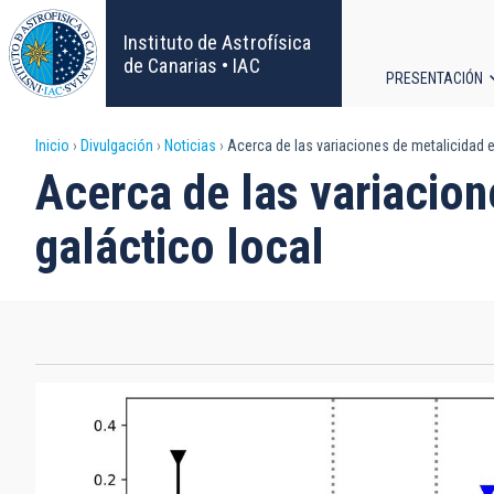
Pasar
al
Instituto de Astrofísica
contenido
de Canarias • IAC
PRESENTACIÓN
principal
Navega
Sobrescribir
Inicio
Divulgación
Noticias
Acerca de las variaciones de metalicidad en
principa
Acerca de las variacion
enlaces
galáctico local
de
ayuda
a
la
navegación