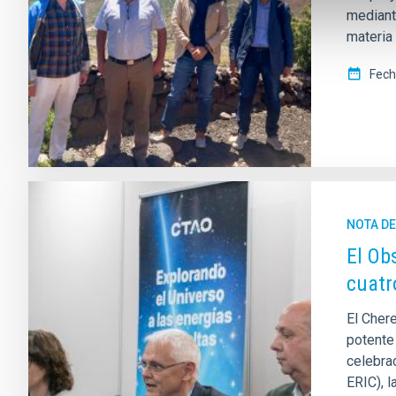
mediant
materia 
Fech
NOTA D
El Ob
cuatr
El Cher
potente
celebra
ERIC), l