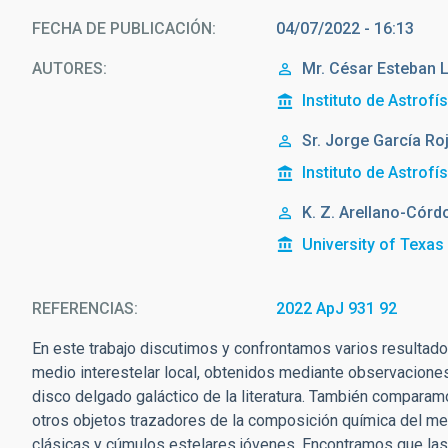
FECHA DE PUBLICACIÓN
04/07/2022 - 16:13
AUTORES
Mr.
César
Esteban 
Instituto de Astrofí
Sr.
Jorge
García Ro
Instituto de Astrofí
K. Z. Arellano-Córd
University of Texas 
REFERENCIAS
2022 ApJ 931 92
En este trabajo discutimos y confrontamos varios resultado
medio interestelar local, obtenidos mediante observaciones
disco delgado galáctico de la literatura. También comparam
otros objetos trazadores de la composición química del med
clásicas y cúmulos estelares jóvenes. Encontramos que las