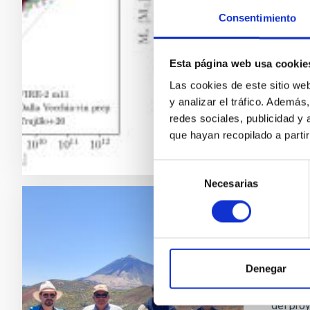
Medir e
Consentimiento
embargo
Un estud
superfi
Esta página web usa cookie
gas dej
Las cookies de este sitio we
y analizar el tráfico. Ademá
Fech
redes sociales, publicidad y
que hayan recopilado a parti
Selección
Necesarias
de
consentimiento
GENERA
DALI 
Denegar
El exper
con éxit
del pro