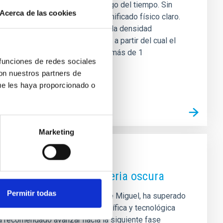
rmaron y evolucionaron a lo largo del tiempo. Sin
Acerca de las cookies
sodensidades carecen de un significado físico claro.
físicamente: el radio R 1 , donde la densidad
imadamente el umbral necesario a partir del cual el
rabajo, Arjona-Gálvez+25 emplean más de 1
 funciones de redes sociales
con nuestros partners de
ue les haya proporcionado o
Marketing
 en la búsqueda de materia oscura
Permitir todas
ofísica de Canarias (IAC) Javier de Miguel, ha superado
l que certifica la madurez científica y tecnológica
ha recomendado avanzar hacia la siguiente fase