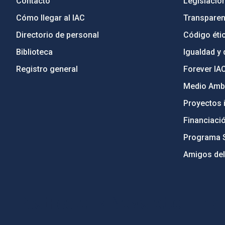
Contacto
Legislació
Cómo llegar al IAC
Transparen
Directorio de personal
Código étic
Biblioteca
Igualdad y 
Registro general
Forever IA
Medio Ambi
Proyectos i
Financiaci
Programa 
Amigos del
PostFooter > Newsletter link