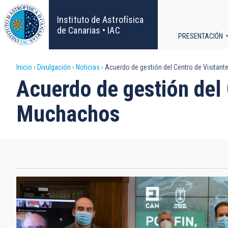
Pasar
al
Instituto de Astrofísica
contenido
de Canarias • IAC
PRESENTACIÓN
principal
Navega
Sobrescribir
Inicio
Divulgación
Noticias
Acuerdo de gestión del Centro de Visitan
principa
Acuerdo de gestión del 
enlaces
Muchachos
de
ayuda
a
la
navegación