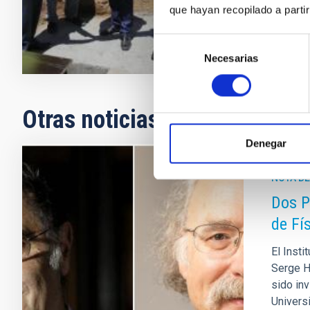
Fecha de p
que hayan recopilado a parti
Selección
Necesarias
de
consentimiento
Otras noticias relacionadas
Denegar
NOTA D
Dos P
de Fí
El Insti
Serge H
sido in
Univers