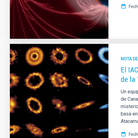
Fech
NOTA D
El IA
de la
Un equip
de Cana
misteri
basa en 
Atacama
Fech