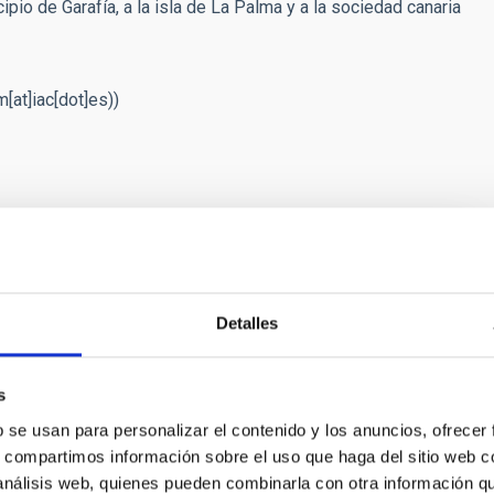
ipio de Garafía, a la isla de La Palma y a la sociedad canaria
[at]iac[dot]es)
)
NSA
iedra del Centro de Visitantes del Roque
Detalles
uchachos
s
nstalaciones servirán para potenciar la isla de La Palma
turístico ligado a la Ciencia y la Astronomía que
b se usan para personalizar el contenido y los anuncios, ofrecer
 IAC y los Observatorios de Canarias en el Archipiélago.
s, compartimos información sobre el uso que haga del sitio web 
 análisis web, quienes pueden combinarla con otra información q