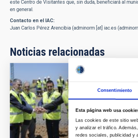
este Centro de Visitantes que, sin duda, beneficiará al munic
en general.
Contacto en el IAC:
Juan Carlos Pérez Arencibia (
adminorm
[at]
iac.es
(adminorm
Noticias relacionadas
NOTA DE PRE
Primera P
Consentimiento
de los M
Esta página web usa cookie
Las futuras i
como destino 
Las cookies de este sitio we
desarrolla el
y analizar el tráfico. Ademá
redes sociales, publicidad y