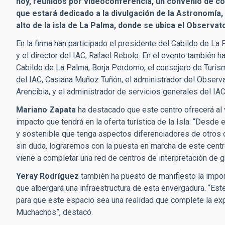
hoy,
reunidos por videoconferencia,
un convenio de col
que estará dedicado a la divulgación de la Astronomía, 
alto de la isla de La Palma, donde se ubica el Observa
En la firma han participado el presidente del Cabildo de La 
y el director del IAC, Rafael Rebolo. En el evento también 
Cabildo de La Palma, Borja Perdomo, el consejero de Turism
del IAC, Casiana Muñoz Tuñón, el administrador del Observ
Arencibia,
y el administrador de servicios generales del IA
Mariano Zapata
ha destacado que este centro ofrecerá al v
impacto que tendrá en la oferta turística de la Isla: “Desd
y sostenible que tenga aspectos diferenciadores de otros 
sin duda, lograremos con la puesta en marcha de este cent
viene a completar una red de centros de interpretación de 
Yeray Rodríguez
también ha puesto de manifiesto la import
que albergará una infraestructura de esta envergadura. “Es
para que este espacio sea una realidad que complete la exp
Muchachos”, destacó.