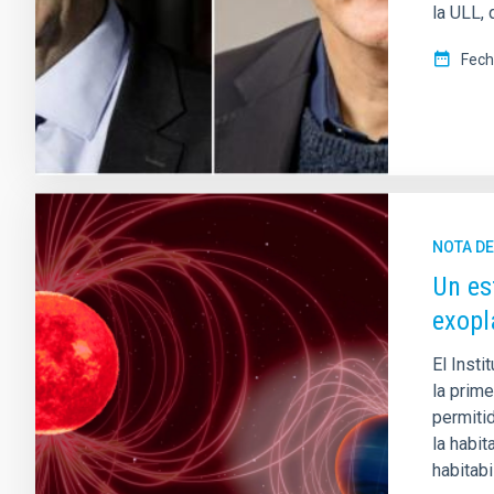
la ULL, 
Fech
NOTA D
Un es
exopl
El Insti
la prime
permiti
la habi
habitabi