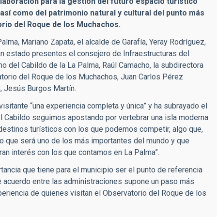
aboración para la gestión del futuro espacio turístico
así como del patrimonio natural y cultural del punto más
torio del Roque de los Muchachos.
Palma, Mariano Zapata, el alcalde de Garafía, Yeray Rodríguez,
han estado presentes el consejero de Infraestructuras del
o del Cabildo de la La Palma, Raúl Camacho, la subdirectora
atorio del Roque de los Muchachos, Juan Carlos Pérez
C, Jesús Burgos Martín.
isitante “una experiencia completa y única” y ha subrayado el
e el Cabildo seguimos apostando por vertebrar una isla moderna
destinos turísticos con los que podemos competir, algo que,
ro que será uno de los más importantes del mundo y que
gran interés con los que contamos en La Palma”.
ancia que tiene para el municipio ser el punto de referencia
te acuerdo entre las administraciones supone un paso más
eriencia de quienes visitan el Observatorio del Roque de los