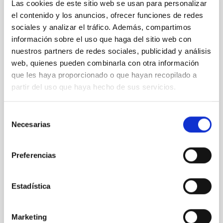
FOTONOTICIA
Las cookies de este sitio web se usan para personalizar
el contenido y los anuncios, ofrecer funciones de redes
El IAC colabora en un simulacro de
sociales y analizar el tráfico. Además, compartimos
emergencia forestal de importancia
información sobre el uso que haga del sitio web con
estratégica para La Palma
nuestros partners de redes sociales, publicidad y análisis
Los Equipos de Intervención y Refuerzo en Incendios
web, quienes pueden combinarla con otra información
Forestales del Gobierno de Canarias realizan
que les haya proporcionado o que hayan recopilado a
prácticas en el Observatorio del Roque de los
partir del uso que haya hecho de sus servicios.
Muchachos con participación del Instituto de
Astrofísica de Canarias El Observatorio del Roque de
Selección
los Muchachos (ORM) acogió el pasado 11 de julio
Necesarias
una práctica de gran relevancia para la seguridad de
de
las Cumbres de la isla de La Palma, con la
consentimiento
participación de los Equipos de Intervención y
Preferencias
Refuerzo en Incendios Forestales (EIRIF) del Gobierno
de Canarias y la colaboración del Instituto de
Astrofísica de Canarias (IAC). El ejercicio se centró en
Estadística
dos
Fecha de publicación
28/08/2025 - 19:18:46
Marketing