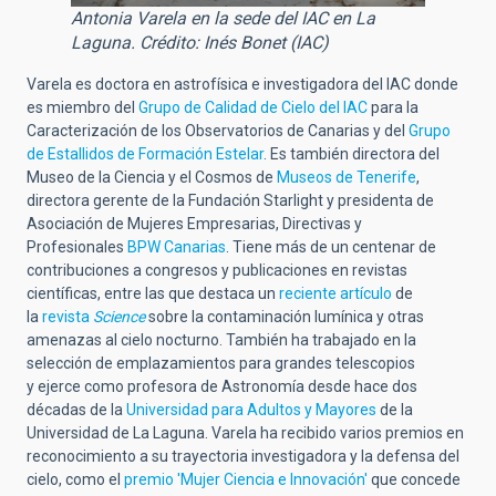
Antonia Varela en la sede del IAC en La
Laguna. Crédito: Inés Bonet (IAC)
Varela es doctora en astrofísica e investigadora del IAC donde
es miembro del
Grupo de Calidad de Cielo del IAC
para la
Caracterización de los Observatorios de Canarias y del
Grupo
de Estallidos de Formación Estelar
. Es también directora del
Museo de la Ciencia y el Cosmos de
Museos de Tenerife
,
directora gerente de la Fundación Starlight y presidenta de
Asociación de Mujeres Empresarias, Directivas y
Profesionales
BPW Canarias
. Tiene más de un centenar de
contribuciones a congresos y publicaciones en revistas
científicas, entre las que destaca un
reciente artículo
de
la
revista
Science
sobre la contaminación lumínica y otras
amenazas al cielo nocturno. También ha trabajado en la
selección de emplazamientos para grandes telescopios
y ejerce como profesora de Astronomía desde hace dos
décadas de la
Universidad para Adultos y Mayores
de la
Universidad de La Laguna. Varela ha recibido varios premios en
reconocimiento a su trayectoria investigadora y la defensa del
cielo, como el
premio 'Mujer Ciencia e Innovación'
que concede