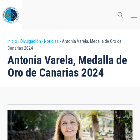
Pasar
al
contenido
principal
Sobrescribir
Inicio
Divulgación
Noticias
Antonia Varela, Medalla de Oro de
Canarias 2024
enlaces
Antonia Varela, Medalla de
de
Oro de Canarias 2024
ayuda
a
la
navegación