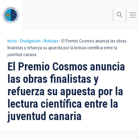
Pasar
al
contenido
principal
Sobrescribir
Inicio
Divulgación
Noticias
El Premio Cosmos anuncia las obras
finalistas y refuerza su apuesta por la lectura científica entre la
enlaces
juventud canaria
de
El Premio Cosmos anuncia
ayuda
las obras finalistas y
a
refuerza su apuesta por la
la
lectura científica entre la
navegación
juventud canaria