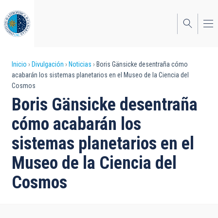
Pasar
al
contenido
principal
Sobrescribir
Inicio
Divulgación
Noticias
Boris Gänsicke desentraña cómo
acabarán los sistemas planetarios en el Museo de la Ciencia del
enlaces
Cosmos
de
Boris Gänsicke desentraña
ayuda
cómo acabarán los
a
sistemas planetarios en el
la
Museo de la Ciencia del
navegación
Cosmos