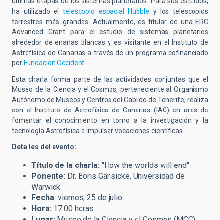
últimas etapas de los sistemas planetarios
.
Para sus estudios,
ha utilizado el
telescopio espacial Hubble
y los telescopios
terrestres más grandes
.
Actualmente, es titular de una ERC
Advanced Grant para el estudio de sistemas planetarios
alrededor de enanas blancas y es visitante en el Instituto de
Astrofísica de Canarias a través de un programa cofinanciado
por
Fundación Occident
.
Esta charla forma parte de las actividades conjuntas que el
Museo de la Ciencia y el Cosmos, perteneciente al Organismo
Autónomo de Museos y Centros del Cabildo de Tenerife; realiza
con el Instituto de Astrofísica de Canarias (IAC) en aras de
fomentar el conocimiento en torno a la investigación y la
tecnología Astrofísica e impulsar vocaciones científicas.
Detalles del evento:
Título de la charla:
"How the worlds will end"
Ponente:
Dr. Boris Gänsicke, Universidad de
Warwick
Fecha:
viernes, 25 de julio
Hora:
17:00 horas
Lugar:
Museo de la Ciencia y el Cosmos (MCC)