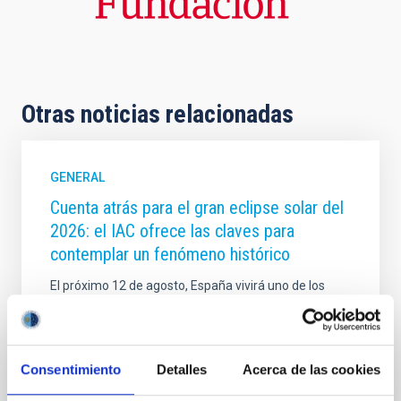
Otras noticias relacionadas
GENERAL
Cuenta atrás para el gran eclipse solar del
2026: el IAC ofrece las claves para
contemplar un fenómeno histórico
El próximo 12 de agosto, España vivirá uno de los
acontecimientos astronómicos más extraordinarios
de las últimas décadas. En Canarias, el eclipse
permitirá observar aproximadamente del 70 al 75 %
en las Islas Canarias, ofreciendo una oportunidad
Consentimiento
Detalles
Acerca de las cookies
excepcional para disfrutar de este fenómeno desde
el archipiélago. Con motivo de este esperado evento,