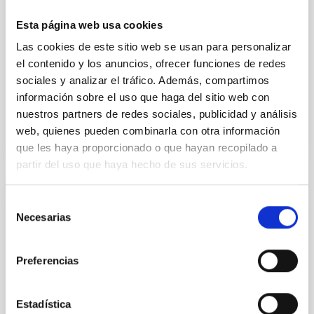
el Instituto de Astrofísica de Canarias (IAC) ofrece
Esta página web usa cookies
una serie de recomendaciones para ayudar a la
ciudadanía a planificar su observación de forma
Las cookies de este sitio web se usan para personalizar
segura, elegir las mejores localizaciones desde las
el contenido y los anuncios, ofrecer funciones de redes
que contemplarlo y disfrutar plenamente de una
sociales y analizar el tráfico. Además, compartimos
información sobre el uso que haga del sitio web con
Fecha de publicación
06/08/2026 - 11:34:38
nuestros partners de redes sociales, publicidad y análisis
web, quienes pueden combinarla con otra información
que les haya proporcionado o que hayan recopilado a
partir del uso que haya hecho de sus servicios.
Selección
NOTA DE PRENSA
Necesarias
de
El IAC vuelve a acercar el Universo al
consentimiento
público del Phe Festival
Preferencias
El IAC colabora por segundo año consecutivo con el
festival de música y tendencias de Puerto de la Cruz
Estadística
con actividades gratuitas que permitirán a los