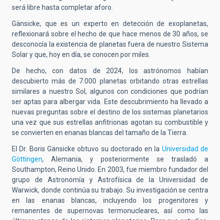
será libre hasta completar aforo
.
Gänsicke, que es un experto en detección de exoplanetas,
reflexionará sobre el hecho de que h
ace menos de 30 años, se
desconocía la existencia de planetas fuera de nuestro Sistema
Solar y que, hoy en día, se conocen por miles
.
De hecho, con datos de
2024, los astrónomos habían
descubierto más de 7.000 planetas orbitando otras estrellas
similares a nuestro Sol, algunos con condiciones que podrían
ser aptas para albergar vida
.
Este descubrimiento ha llevado a
nuevas preguntas sobre el destino de los sistemas planetarios
una vez que sus estrellas anfitrionas agotan su combustible y
se convierten en enanas blancas del tamaño de la Tierra
.
El Dr. Boris Gänsicke obtuvo su doctorado en la
Universidad de
Göttingen
, Alemania, y posteriormente se trasladó a
Southampton, Reino Unido
.
En 2003, fue miembro fundador del
grupo de Astronomía y Astrofísica de la Universidad de
Warwick, donde continúa su trabajo
.
Su investigación se centra
en las enanas blancas, incluyendo los progenitores y
remanentes de supernovas termonucleares, así como las