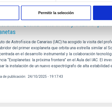
Permitir la selección
E PRENSA
bel Didier Queloz visita el IAC y traza la "pró
anetas
tuto de Astrofı́sica de Canarias (IAC) ha acogido la visita del pro
ridor del primer exoplaneta que orbita una estrella similar al S
centrada en el desarrollo instrumental y la colaboración tecnoló
cia “Exoplanetas: la próxima frontera” en el Aula del IAC. El inve
sar la instalación de un nuevo espectrógrafo de alta estabilidad
a de publicación
24/10/2025 - 19:17:43