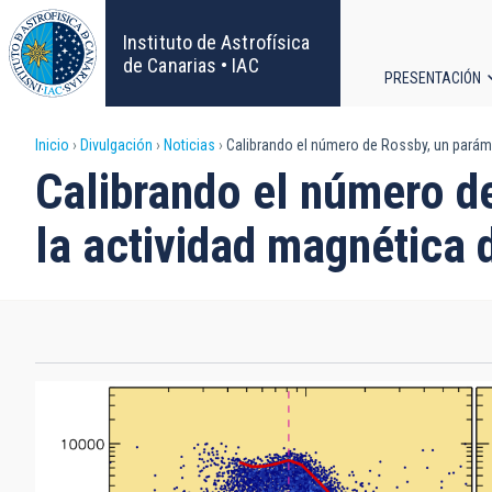
Pasar
al
Instituto de Astrofísica
contenido
de Canarias • IAC
PRESENTACIÓN
principal
Navega
Sobrescribir
Inicio
Divulgación
Noticias
Calibrando el número de Rossby, un parámet
principa
Calibrando el número de
enlaces
la actividad magnética d
de
ayuda
a
la
navegación