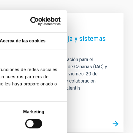
a en tecnología infrarroja y sistemas
Acerca de las cookies
mado un protocolo general de actuación para el
IR . El Instituto de Astrofísica de Canarias (IAC) y
 funciones de redes sociales
L. (SENSIA) han formalizado este viernes, 20 de
con nuestros partners de
tablecer un marco estratégico de colaboración
ue les haya proporcionado o
 de este protocolo por parte de Valentín
Marketing