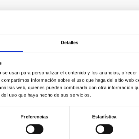
E PRENSA
C y SENSIA se alían para impulsar la vanguardi
Detalles
iales
tuto de Astrofísica de Canarias y la empresa tecnológica han fir
s
llo conjunto de instrumentación avanzada en los rangos MWIR y LW
b se usan para personalizar el contenido y los anuncios, ofrecer
esa de alta tecnología de imagen infrarroja SENSIA Solutions, S.
s, compartimos información sobre el uso que haga del sitio web 
e 2026, un Protocolo General de Actuación con el objetivo de es
 análisis web, quienes pueden combinarla con otra información q
ca y tecnológica . La colaboración se ha formalizado con la firma
r del uso que haya hecho de sus servicios.
a de publicación
10/04/2026 - 10:41:42
Preferencias
Estadística