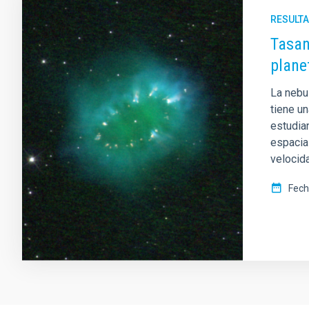
RESULTA
Tasan
plane
La nebul
tiene u
estudia
espacia
velocida
Fech