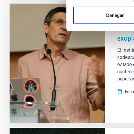
Denegar
NOTA D
El no
exopl
El Insti
codescub
estado 
conferen
supervi
Fech