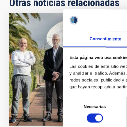
Otras noticias relacionadas
NOTA D
El IA
Consentimiento
espac
El Insti
Esta página web usa cookie
desarro
Las cookies de este sitio we
la empr
y analizar el tráfico. Ademá
marzo d
redes sociales, publicidad y
científi
que hayan recopilado a parti
Fech
Selección
Necesarias
de
consentimiento