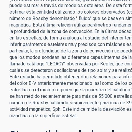
puede estimar a través de modelos estelares. De esta form
estimar esta cantidad utilizando los colores observados (co
número de Rossby denominado " fluido" que se basa en simu
magnética. Esta última relación utiliza parámetros fundamen
la profundidad de la zona de convección. En la última décad
en las estrellas, de forma análoga al estudio del interior t
inferir parámetros estelares muy precisos con misiones e
particular, la profundidad de la zona de convección se pued
que los modos sondean las diferentes capas internas de las
llamado catálogo "LEGACY" observadas por Kepler, que contie
cuales se detectaron oscilaciones de tipo solar y se realiz
Este estudio ha permitido obtener dos relaciones para inferi
del color B-V anteriormente mencionado así como de los c
estrellas en el mismo régimen que la muestra del catálogo 
se han medido recientemente para más de 55.000 estrellas
numero de Rossby calibrado sísmicamente para más de 39.0
actividad magnética, Sph. Este indice mide la desviación es
manchas en la superficie estelar.