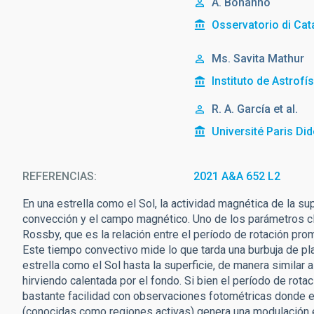
A. Bonanno
Osservatorio di Cat
Ms.
Savita
Mathur
Instituto de Astrofí
R. A. García et al.
Université Paris Did
REFERENCIAS
2021 A&A 652 L2
En una estrella como el Sol, la actividad magnética de la supe
convección y el campo magnético. Uno de los parámetros cl
Rossby, que es la relación entre el período de rotación prom
Este tiempo convectivo mide lo que tarda una burbuja de pl
estrella como el Sol hasta la superficie, de manera similar a
hirviendo calentada por el fondo. Si bien el período de rota
bastante facilidad con observaciones fotométricas donde 
(conocidas como regiones activas) genera una modulación en