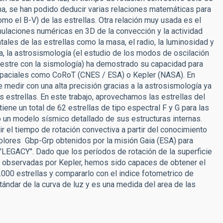
a, se han podido deducir varias relaciones matemáticas para
mo el B-V) de las estrellas. Otra relación muy usada es el
laciones numéricas en 3D de la convección y la actividad
tales de las estrellas como la masa, el radio, la luminosidad y
a, la astrosismología (el estudio de los modos de oscilación
errestre con la sismología) ha demostrado su capacidad para
spaciales como CoRoT (CNES / ESA) o Kepler (NASA). En
e medir con una alta precisión gracias a la astrosismología ya
 estrellas. En este trabajo, aprovechamos las estrellas del
ne un total de 62 estrellas de tipo espectral F y G para las
ó un modelo sísmico detallado de sus estructuras internas.
r el tiempo de rotación convectiva a partir del conocimiento
olores Gbp-Grp obtenidos por la misión Gaia (ESA) para
"LEGACY". Dado que los períodos de rotación de la superficie
 observadas por Kepler, hemos sido capaces de obtener el
00 estrellas y compararlo con el indice fotometrico de
tándar de la curva de luz y es una medida del area de las