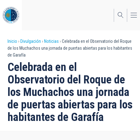
Pasar
al
contenido
principal
Sobrescribir
Inicio
Divulgación
Noticias
Celebrada en el Observatorio del Roque
de los Muchachos una jornada de puertas abiertas para los habitantes
enlaces
de Garafía
de
Celebrada en el
ayuda
Observatorio del Roque de
a
los Muchachos una jornada
la
de puertas abiertas para los
navegación
habitantes de Garafía