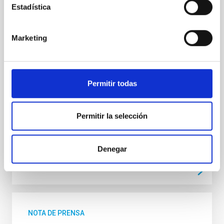
El Museo de la Ciencia y el Cosmos (MCC), del
Estadística
Organismo Autónomo de Museos y Centros del
Cabildo de Tenerife, acogerá el próximo jueves 25 de
septiembre a las 16:30 horas la segunda sesión del
Marketing
ciclo de divulgación científica “Del cielo a la tesis”,
organizado en colaboración con la Universidad de La
Laguna (ULL) y el Instituto de Astrofísica de Canarias
(IAC). La iniciativa, impulsada por estudiantes de
Permitir todas
doctorado del IAC, busca acercar a la ciudadanía los
principales temas de investigación en Astrofísica
contados en primera persona por quienes los
desarrollan. Cada sesión, de carácter
Permitir la selección
Fecha de publicación
17/09/2025 - 12:45:51
Denegar
NOTA DE PRENSA