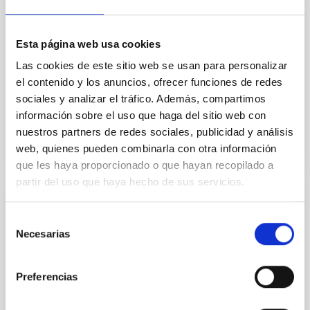
Monthly Notices of the Royal Astronomical Society ,
muestra que el sistema, denominado V Sagittae,
brilla de manera inusualmente intensa a medida que
Esta página web usa cookies
la enana blanca superdensa consume la materia de
su compañera de mayor tamaño en un auténtico
Las cookies de este sitio web se usan para personalizar
festín estelar. Los expertos creen que ambas
el contenido y los anuncios, ofrecer funciones de redes
sociales y analizar el tráfico. Además, compartimos
Fecha de publicación
10/09/2025 - 07:00:00
información sobre el uso que haga del sitio web con
nuestros partners de redes sociales, publicidad y análisis
web, quienes pueden combinarla con otra información
que les haya proporcionado o que hayan recopilado a
partir del uso que haya hecho de sus servicios.
NOTA DE PRENSA
Selección
Doctorandos del IAC abordan la
Necesarias
de
Arqueología galáctica y la investigación de
consentimiento
‘otros mundos’ en el Museo de la Ciencia y
Preferencias
el Cosmos