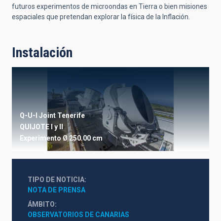
futuros experimentos de microondas en Tierra o bien misiones
espaciales que pretendan explorar la física de la Inflación.
Instalación
Q-U-I Joint Tenerife
QUIJOTE I y II
Experimento
Ø 250.00 cm
TIPO DE NOTICIA
NOTA DE PRENSA
ÁMBITO
OBSERVATORIOS DE CANARIAS