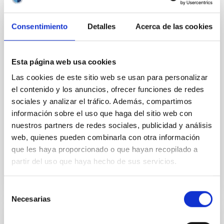
El Instituto de Astrofísica de Canarias (IAC) participa
en un estudio internacional, publicado en la revista
Consentimiento
Detalles
Acerca de las cookies
Science , que aporta la primera evidencia
concluyente de la influencia de un planeta sobre el
comportamiento de su estrella. Los resultados han
Esta página web usa cookies
permitido detectar y estimar la intensidad del campo
magnético del exoplaneta GJ 436 b, abriendo una
Las cookies de este sitio web se usan para personalizar
nueva vía para estudiar la habitabilidad de planetas
el contenido y los anuncios, ofrecer funciones de redes
fuera del Sistema Solar. Los campos magnéticos
sociales y analizar el tráfico. Además, compartimos
desempeñan un papel fundamental en la
información sobre el uso que haga del sitio web con
habitabilidad de los planetas. En la Tierra, el campo
nuestros partners de redes sociales, publicidad y análisis
magnético actúa como un escudo frente al viento
web, quienes pueden combinarla con otra información
Fecha de publicación
26/06/2026 - 17:53:01
que les haya proporcionado o que hayan recopilado a
partir del uso que haya hecho de sus servicios.
Selección
Necesarias
de
consentimiento
NOTA DE PRENSA