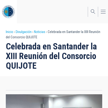
Pasar
al
contenido
principal
Sobrescribir
Inicio
Divulgación
Noticias
Celebrada en Santander la XIII Reunión
del Consorcio QUIJOTE
enlaces
Celebrada en Santander la
de
XIII Reunión del Consorcio
ayuda
QUIJOTE
a
la
navegación