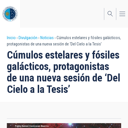
Pasar
al
contenido
principal
Sobrescribir
Inicio
Divulgación
Noticias
Cúmulos estelares y fósiles galácticos,
protagonistas de una nueva sesión de ‘Del Cielo a la Tesis’
enlaces
Cúmulos estelares y fósiles
de
galácticos, protagonistas
ayuda
de una nueva sesión de ‘Del
a
Cielo a la Tesis’
la
navegación