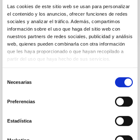
a la ciudadanía
Las cookies de este sitio web se usan para personalizar
el contenido y los anuncios, ofrecer funciones de redes
Fecha de publicación
17/07/2025 - 14:29:20
sociales y analizar el tráfico. Además, compartimos
información sobre el uso que haga del sitio web con
nuestros partners de redes sociales, publicidad y análisis
web, quienes pueden combinarla con otra información
que les haya proporcionado o que hayan recopilado a
partir del uso que haya hecho de sus servicios.
TIPO DE NOTICIA
NOTA DE PRENSA
Selección
ÁMBITO
Necesarias
de
DIVULGACIÓN
consentimiento
Preferencias
Divulgación
Estadística