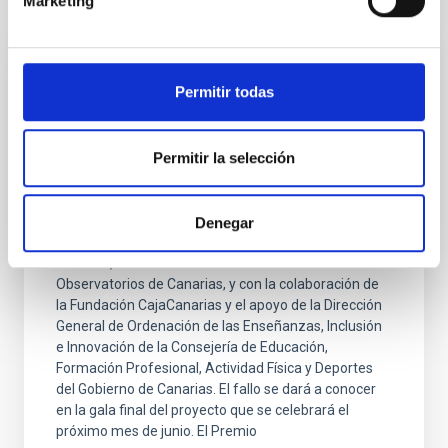
Otras noticias relacionadas
Marketing
NOTA DE PRENSA
Permitir todas
El comité estudiantil del Premio Cosmos
falla el libro ganador en una jornada
Permitir la selección
dedicada a la divulgación científica
El comité estudiantil del Premio Cosmos falla el libro
ganador de este certamen organizado por el Instituto
Denegar
de Astrofísica de Canarias (IAC) a través del proyecto
UNDARK, desvelando el Universo Oscuro desde los
Observatorios de Canarias, y con la colaboración de
la Fundación CajaCanarias y el apoyo de la Dirección
General de Ordenación de las Enseñanzas, Inclusión
e Innovación de la Consejería de Educación,
Formación Profesional, Actividad Física y Deportes
del Gobierno de Canarias. El fallo se dará a conocer
en la gala final del proyecto que se celebrará el
próximo mes de junio. El Premio