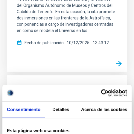
del Organismo Autónomo de Museos y Centros del
Cabildo de Tenerife. En esta ocasión, la cita promete
dos inmersiones en las fronteras de la Astrofísica,
con ponencias a cargo de investigadores centradas
en cómo se modela el Universo en los
Fecha de publicación
10/12/2025 - 13:43:12
NOTA DE PRENSA
El Museo de la Ciencia y el Cosmos acoge
el ciclo de charlas “Del cielo a la tesis”
Consentimiento
Detalles
Acerca de las cookies
para acercar la astrofísica a la ciudadanía
El Museo de la Ciencia y el Cosmos acoge el ciclo de
charlas “Del cielo a la tesis” para acercar la astrofísica
Esta página web usa cookies