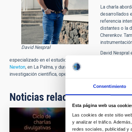
La charla abord
desarrollados e
referencia int
distantes o la 
Cherenkov. Tamb
instrumentación
David Nespral
David Nespral e
especializado en el estudio de atmósferas de Júpiter cali
Newton
, en La Palma, y durante tres años en el OT, del que
investigación científica, operación de instalaciones astronó
Consentimiento
Noticias relacionadas
Esta página web usa cookie
Las cookies de este sitio we
y analizar el tráfico. Ademá
El Sol se
redes sociales, publicidad y