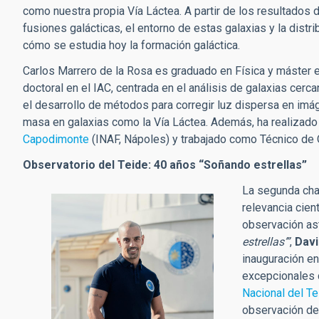
como nuestra propia Vía Láctea. A partir de los resultados 
fusiones galácticas, el entorno de estas galaxias y la distr
cómo se estudia hoy la formación galáctica.
Carlos Marrero de la Rosa es graduado en Física y máster e
doctoral en el IAC, centrada en el análisis de galaxias cercan
el desarrollo de métodos para corregir luz dispersa en imág
masa en galaxias como la Vía Láctea. Además, ha realizado
Capodimonte
(INAF, Nápoles) y trabajado como Técnico de 
Observatorio del Teide: 40 años “Soñando estrellas”
La segunda charl
relevancia cien
observación as
estrellas’”
,
Davi
inauguración e
excepcionales 
Nacional del Te
observación de