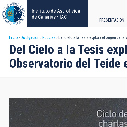
Pasar
al
Instituto de Astrofísica
contenido
de Canarias • IAC
PRESENTACIÓN
principal
Navega
Sobrescribir
Inicio
Divulgación
Noticias
Del Cielo a la Tesis explora el origen de la
principa
Del Cielo a la Tesis exp
enlaces
Observatorio del Teide 
de
ayuda
a
la
navegación