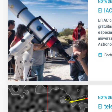
NOTA D
El IA
El IAC 
gratuita
especia
anivers
Astronom
Fech
NOTA D
El te