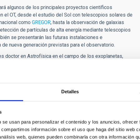
ará algunos de los principales proyectos científicos
n el OT, desde el estudio del Sol con telescopios solares de
ernacional como
GREGOR
, hasta la observación de galaxias
detección de partículas de alta energía mediante telescopios
ién se presentarán las futuras instalaciones e
 de nueva generación previstas para el observatorio.
s doctor en Astrofísica en el campo de los exoplanetas,
entes. Ha trabajado como astrónomo en el
telescopio Isaac
 actualmente es administrador. Su trayectoria combina
micas y divulgación.
Detalles
s
b se usan para personalizar el contenido y los anuncios, ofrecer
s, compartimos información sobre el uso que haga del sitio web 
 convierte en protagonista en la nueva
 análisis web, quienes pueden combinarla con otra información q