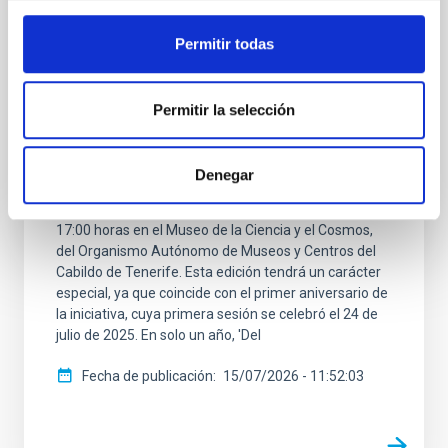
Del Cielo a la Tesis celebra su primer
aniversario con exoplanetas habitables y
Permitir todas
telescopios Cherenkov
El ciclo de charlas divulgativas Del Cielo a la Tesis,
Permitir la selección
impulsado por el estudiantado predoctoral del
Instituto de Astrofísica de Canarias (IAC) y la
Universidad de La Laguna (ULL) para acercar la
Denegar
investigación astrofísica a la ciudadanía, celebrará
una nueva sesión el próximo jueves 23 de julio a las
17:00 horas en el Museo de la Ciencia y el Cosmos,
del Organismo Autónomo de Museos y Centros del
Cabildo de Tenerife. Esta edición tendrá un carácter
especial, ya que coincide con el primer aniversario de
la iniciativa, cuya primera sesión se celebró el 24 de
julio de 2025. En solo un año, 'Del
Fecha de publicación
15/07/2026 - 11:52:03