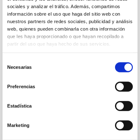
NOTA DE PRENSA
sociales y analizar el tráfico. Además, compartimos
información sobre el uso que haga del sitio web con
ÁMBITO
CIENCIA Y TECNOLOGÍA
nuestros partners de redes sociales, publicidad y análisis
web, quienes pueden combinarla con otra información
que les haya proporcionado o que hayan recopilado a
partir del uso que haya hecho de sus servicios.
Astrofísica
Medios de comunicación
Física estelar e interestelar (FEEI)
Selección
Astrofísica molecular
Moléculas interestelares
Necesarias
de
Nubes moleculares
Gas molecular
consentimiento
Discos protoplanetarios
Preferencias
Estadística
Otras noticias relacionadas
Marketing
NOTA DE PRENSA