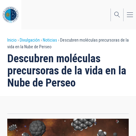
Pasar
al
contenido
principal
Sobrescribir
Inicio
Divulgación
Noticias
Descubren moléculas precursoras de la
vida en la Nube de Perseo
enlaces
Descubren moléculas
de
precursoras de la vida en la
ayuda
Nube de Perseo
a
la
navegación