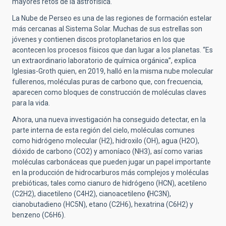
mayores retos de la astrofísica.
La Nube de Perseo es una de las regiones de formación estelar
más cercanas al Sistema Solar. Muchas de sus estrellas son
jóvenes y contienen discos protoplanetarios en los que
acontecen los procesos físicos que dan lugar a los planetas. “Es
un extraordinario laboratorio de química orgánica”, explica
Iglesias-Groth quien, en 2019, halló en la misma nube molecular
fullerenos, moléculas puras de carbono que, con frecuencia,
aparecen como bloques de construcción de moléculas claves
para la vida.
Ahora, una nueva investigación ha conseguido detectar, en la
parte interna de esta región del cielo, moléculas comunes
como hidrógeno molecular (H2), hidroxilo (OH), agua (H2O),
dióxido de carbono (CO2) y amoníaco (NH3), así como varias
moléculas carbonáceas que pueden jugar un papel importante
en la producción de hidrocarburos más complejos y moléculas
prebióticas, tales como cianuro de hidrógeno (HCN), acetileno
(C2H2), diacetileno (C4H2), cianoacetileno
(
HC3N),
cianobutadieno (HC5N), etano (C2H6), hexatrina (C6H2) y
benzeno (C6H6).