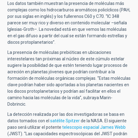
Los datos también muestran la presencia de moléculas más
complejas como los hidrocarburos aromáticos policíclicos (PAH,
por sus siglas en inglés) y los fullerenos C60 y C70. “IC 348
parece ser muy rico y diverso en contenido molecular –señala
Iglesias-Groth–. La novedad está en que vemos las moléculas
en el gas difuso a partir del cual se están formando estrellas y
discos protoplanetarios”.
La presencia de moléculas prebióticas en ubicaciones
interestelares tan próximas al núcleo de este cúmulo estelar
sugiere la posibilidad de que estén teniendo lugar procesos de
acreción en planetas jóvenes que podrían contribuir a la
formación de moléculas orgánicas complejas. “Estas moléculas
clave podrían haber sido aportadas a los planetas nacientes en
los discos protoplanetarios y podrían así facilitar en ellos el
camino hacia las moléculas de la vida”, subraya Marin-
Dobrincic.
La detección realizada por las dos investigadoras se basa en
datos tomados con el
satélite Spitzer
de la NASA. El siguiente
paso será utilizar el potente
telescopio espacial James Webb
(JWST). “Las capacidades espectroscópicas del JWST podrán