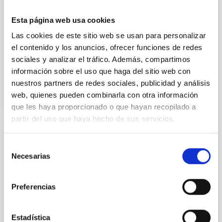
años —aproximadamente la edad del Universo—
basta para explicar los núcleos de materia oscura
Esta página web usa cookies
observados en estos diminutos sistemas. Estas
galaxias, que apenas contienen unos pocos miles de
Las cookies de este sitio web se usan para personalizar
estrellas, están dominadas por materia oscura y
el contenido y los anuncios, ofrecer funciones de redes
sociales y analizar el tráfico. Además, compartimos
Fecha de publicación
16/12/2025 - 16:44:46
información sobre el uso que haga del sitio web con
nuestros partners de redes sociales, publicidad y análisis
web, quienes pueden combinarla con otra información
que les haya proporcionado o que hayan recopilado a
partir del uso que haya hecho de sus servicios.
NOTA DE PRENSA
Selección
Necesarias
El IAC y Wikimedia España impulsan una
de
consentimiento
editatona para visibilizar a las mujeres en
la Astronomía en Wikipedia
Preferencias
El Instituto de Astrofísica de Canarias (IAC) y
Wikimedia España organizan, con motivo del Día
Estadística