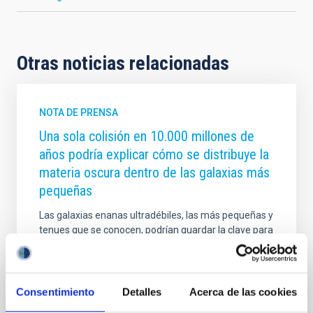
Otras noticias relacionadas
NOTA DE PRENSA
Una sola colisión en 10.000 millones de
años podría explicar cómo se distribuye la
materia oscura dentro de las galaxias más
pequeñas
Las galaxias enanas ultradébiles, las más pequeñas y
tenues que se conocen, podrían guardar la clave para
comprender uno de los mayores misterios del
Universo: la verdadera naturaleza de la materia
oscura. Un nuevo estudio del Instituto de Astrofísica
de Canarias (IAC) revela que una sola colisión entre
Consentimiento
Detalles
Acerca de las cookies
partículas de materia oscura cada 10.000 millones de