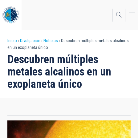
Pasar
al
contenido
principal
Sobrescribir
Inicio
Divulgación
Noticias
Descubren múltiples metales alcalinos
en un exoplaneta único
enlaces
Descubren múltiples
de
metales alcalinos en un
ayuda
exoplaneta único
a
la
navegación