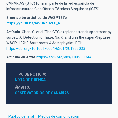
CANARIAS (GTC) forman parte de la red española de
Infraestructuras Científicas y Técnicas Singulares (ICTS).
Simulación artística de WASP127b:
https://youtu.be/mVDko3vzC_k
Artículo
: Chen, G. et al."The GTC exoplanet transit spectroscopy
survey. IX. Detection of haze, Na, K, and Li in the super-Neptune
WASP-127b", Astronomy & Astrophysics. DOI:
https://doi.org/10.1051/0004-6361/201833033
Artículo en Arxiv
:
https://arxiv.org/abs/1805.11744
TIPO DE NOTICIA
NOTA DE PRENSA
ÁMBITO
OBSERVATORIOS DE CANARIAS
Público general
Medios de comunicación