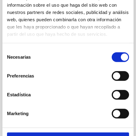
NOTA DE PRENSA
información sobre el uso que haga del sitio web con
nuestros partners de redes sociales, publicidad y análisis
El premio nobel Claude Cohen-Tannoudji
web, quienes pueden combinarla con otra información
visita el IAC y el Observatorio del Teide
que les haya proporcionado o que hayan recopilado a
El investigador franco-argelino, que en 1997 recibiera
partir del uso que haya hecho de sus servicios.
el Premio Nobel de Física por su trabajo en el
desarrollo de métodos para enfriar y atrapar átomos
Selección
con radiación láser, ha recorrido las instalaciones de
Necesarias
de
la sede central del Instituto de Astrofísica de
consentimiento
Canarias (IAC) en La Laguna y el Observatorio del
Teide acompañado por el director e investigadores
Preferencias
del centro.
Fecha de publicación
19/03/2018
Estadística
Marketing