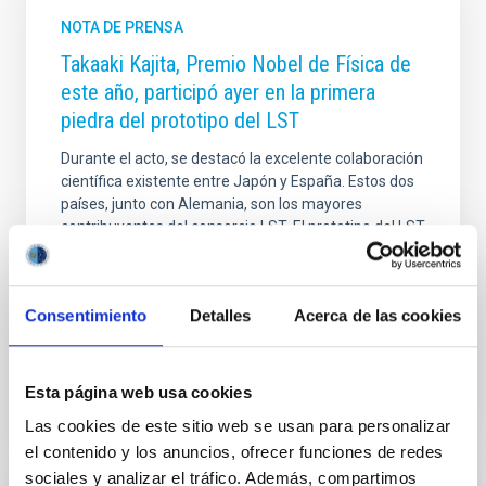
NOTA DE PRENSA
Takaaki Kajita, Premio Nobel de Física de
este año, participó ayer en la primera
piedra del prototipo del LST
Durante el acto, se destacó la excelente colaboración
científica existente entre Japón y España. Estos dos
países, junto con Alemania, son los mayores
contribuyentes del consorcio LST. El prototipo del LST
(Large Size Telescope), de 23 metros de diámetro,
será el mayor telescopio Cherenkov del hemisferio
norte.
Consentimiento
Detalles
Acerca de las cookies
Fecha de publicación
10/10/2015 - 14:23
Esta página web usa cookies
Las cookies de este sitio web se usan para personalizar
el contenido y los anuncios, ofrecer funciones de redes
sociales y analizar el tráfico. Además, compartimos