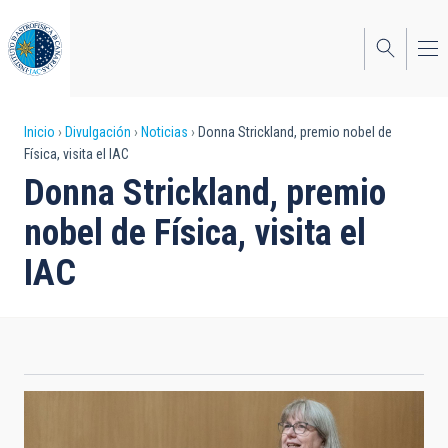
Pasar
al
contenido
principal
Sobrescribir
Inicio
Divulgación
Noticias
Donna Strickland, premio nobel de
Física, visita el IAC
enlaces
Donna Strickland, premio
de
nobel de Física, visita el
ayuda
IAC
a
la
navegación