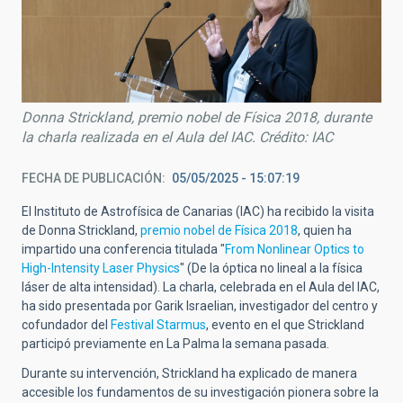
Donna Strickland, premio nobel de Física 2018, durante
la charla realizada en el Aula del IAC. Crédito: IAC
FECHA DE PUBLICACIÓN
05/05/2025 - 15:07:19
El Instituto de Astrofísica de Canarias (IAC) ha recibido la visita
de Donna Strickland,
premio nobel de Física 2018
, quien ha
impartido una conferencia titulada "
From Nonlinear Optics to
High-Intensity Laser Physics
" (De la óptica no lineal a la física
láser de alta intensidad). La charla, celebrada en el Aula del IAC,
ha sido presentada por Garik Israelian, investigador del centro y
cofundador del
Festival Starmus
, evento en el que Strickland
participó previamente en La Palma la semana pasada.
Durante su intervención, Strickland ha explicado de manera
accesible los fundamentos de su investigación pionera sobre la