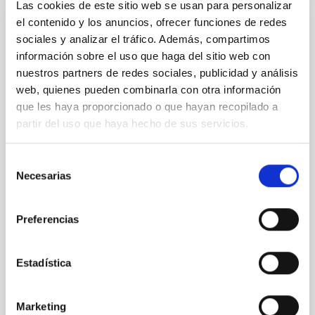
Las cookies de este sitio web se usan para personalizar
el contenido y los anuncios, ofrecer funciones de redes
NOTA DE PRENSA
sociales y analizar el tráfico. Además, compartimos
Observaciones del Grantecan confirman
información sobre el uso que haga del sitio web con
que el asteroide de la misión Hayabusa2
nuestros partners de redes sociales, publicidad y análisis
es más pequeño y rápido de lo esperado
web, quienes pueden combinarla con otra información
que les haya proporcionado o que hayan recopilado a
El equipo científico ha utilizado telescopios de todo el
mundo, incluido el Gran Telescopio Canarias (GTC o
partir del uso que haya hecho de sus servicios.
Grantecan) en el Observatorio del Roque de los
Muchachos, en La Palma, para estudiar el asteroide
Selección
1998 KY26, revelando que es casi tres veces más
Necesarias
de
pequeño y gira mucho más rápido de lo que se
consentimiento
pensaba. El asteroide es el objetivo para 2031 de la
misión ampliada Hayabusa2 de Japón. Las nuevas
Preferencias
observaciones ofrecen información clave para las
operaciones de la misión en el asteroide. “Hemos
descubierto que la realidad del objeto es
Estadística
completamente diferente de lo que se había descrito
Fecha de publicación
18/09/2025 - 14:34:42
Marketing