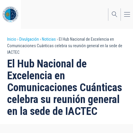
Pasar
al
contenido
principal
Sobrescribir
Inicio
Divulgación
Noticias
El Hub Nacional de Excelencia en
Comunicaciones Cuánticas celebra su reunión general en la sede de
enlaces
IACTEC
de
El Hub Nacional de
ayuda
Excelencia en
a
Comunicaciones Cuánticas
la
celebra su reunión general
navegación
en la sede de IACTEC