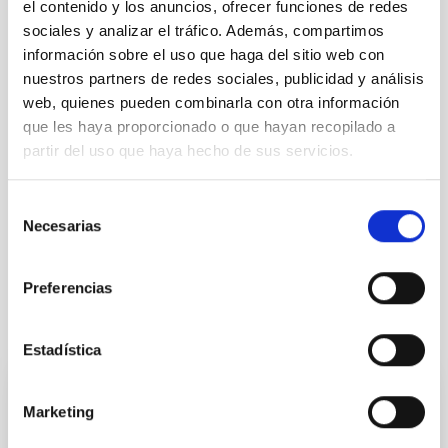
el contenido y los anuncios, ofrecer funciones de redes
avanzada desde el archipiélago, posicionando a Canarias como
sociales y analizar el tráfico. Además, compartimos
un polo emergente en la industria espacial europea.
información sobre el uso que haga del sitio web con
nuestros partners de redes sociales, publicidad y análisis
web, quienes pueden combinarla con otra información
TIPO DE NOTICIA
que les haya proporcionado o que hayan recopilado a
NOTA DE PRENSA
partir del uso que haya hecho de sus servicios.
ÁMBITO
IACTEC
Selección
Necesarias
de
consentimiento
Preferencias
Otras noticias relacionadas
Estadística
NOTA DE PRENSA
Marketing
El IAC impulsa la cultura científica entre la