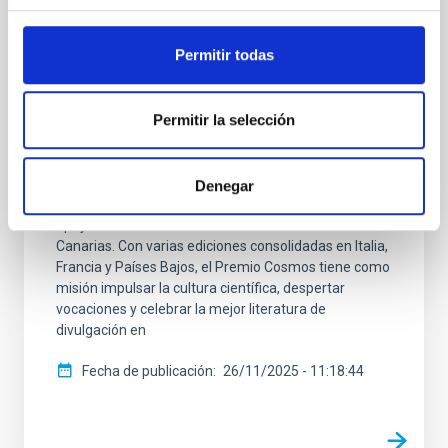
juventud canaria con el lanzamiento del
Premio Cosmos
Permitir todas
El Instituto de Astrofísica de Canarias (IAC) organiza
el Premio Cosmos, un proyecto educativo
Permitir la selección
internacional que llega por primera vez a España
desde Canarias, con la colaboración del Área STEAM
de la Consejería de Educación, Formación
Profesional, Actividad Física y Deportes y el
Denegar
patrocinio de la Fundación CajaCanarias, así como el
apoyo de la Real Academia de las Ciencias de
Canarias. Con varias ediciones consolidadas en Italia,
Francia y Países Bajos, el Premio Cosmos tiene como
misión impulsar la cultura científica, despertar
vocaciones y celebrar la mejor literatura de
divulgación en
Fecha de publicación
26/11/2025 - 11:18:44