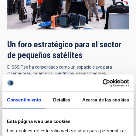
Un foro estratégico para el sector
de pequeños satélites
El SSSIF se ha consolidado como un espacio clave para
diseñadores, ingenieros, científicos, desarrolladores,
proveedores y lanzadores del sector de pequeños satélites. A
lo largo de tres jornadas, el foro facilita el intercambio de
conocimiento, la creación de alianzas estratégicas y la
exploración de nuevas oportunidades en ámbitos como la
Consentimiento
Detalles
Acerca de las cookies
observación de la Tierra, las comunicaciones seguras y las
tecnologías duales.
Esta página web usa cookies
La participación de IACTEC Espacio en esta edición reafirma el
compromiso del Instituto de Astrofísica de Canarias y del
Las cookies de este sitio web se usan para personalizar
proyecto
CELESTE
con el desarrollo de tecnología espacial