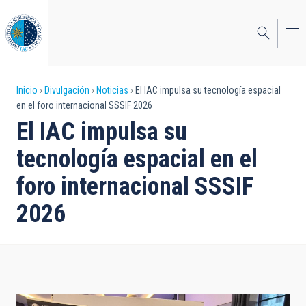
Pasar
al
contenido
principal
Sobrescribir
Inicio
Divulgación
Noticias
El IAC impulsa su tecnología espacial
en el foro internacional SSSIF 2026
enlaces
El IAC impulsa su
de
tecnología espacial en el
ayuda
foro internacional SSSIF
a
2026
la
navegación