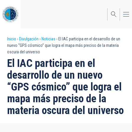
Pasar
al
contenido
principal
Sobrescribir
Inicio
Divulgación
Noticias
El IAC participa en el desarrollo de un
nuevo “GPS cósmico” que logra el mapa más preciso de la materia
enlaces
oscura del universo
de
El IAC participa en el
ayuda
desarrollo de un nuevo
a
“GPS cósmico” que logra el
la
mapa más preciso de la
navegación
materia oscura del universo