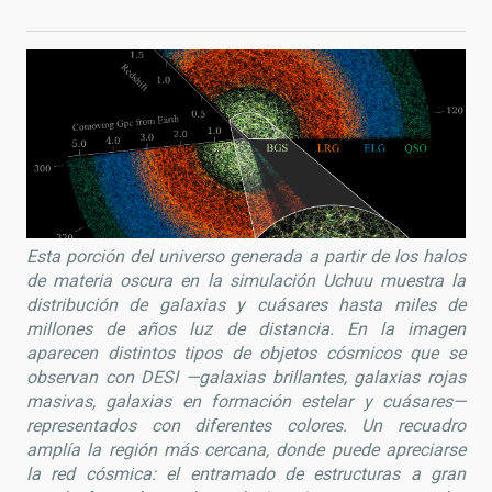
Esta porción del universo generada a partir de los halos
de materia oscura en la simulación Uchuu muestra la
distribución de galaxias y cuásares hasta miles de
millones de años luz de distancia. En la imagen
aparecen distintos tipos de objetos cósmicos que se
observan con DESI —galaxias brillantes, galaxias rojas
masivas, galaxias en formación estelar y cuásares—
representados con diferentes colores. Un recuadro
amplía la región más cercana, donde puede apreciarse
la red cósmica: el entramado de estructuras a gran