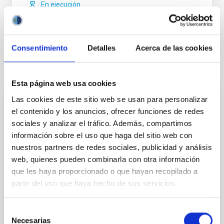
En ejecución
Consentimiento
Detalles
Acerca de las cookies
Noticias relacionadas
Esta página web usa cookies
Las cookies de este sitio web se usan para personalizar
el contenido y los anuncios, ofrecer funciones de redes
RESULTADO DE INVESTIGACIÓN
sociales y analizar el tráfico. Además, compartimos
Una medida precisa del tamaño de los
información sobre el uso que haga del sitio web con
halos de materia oscura utilizando el
nuestros partners de redes sociales, publicidad y análisis
tamaño de las galaxias
web, quienes pueden combinarla con otra información
que les haya proporcionado o que hayan recopilado a
En el modelo cosmológico estándar ( 𝜦 CDM), las
partir del uso que haya hecho de sus servicios.
galaxias son meramente las "puntas del iceberg"
visibles, residiendo dentro de masivos e invisibles
capullos de materia oscura conocidos como halos.
Selección
Aunque estos halos dictan la evolución y el
Necesarias
de