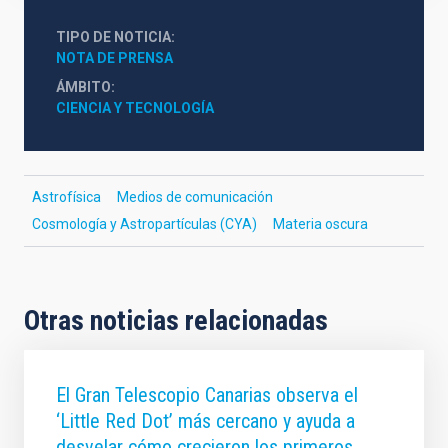
TIPO DE NOTICIA
NOTA DE PRENSA
ÁMBITO
CIENCIA Y TECNOLOGÍA
Astrofísica
Medios de comunicación
Cosmología y Astropartículas (CYA)
Materia oscura
Otras noticias relacionadas
El Gran Telescopio Canarias observa el
‘Little Red Dot’ más cercano y ayuda a
desvelar cómo crecieron los primeros