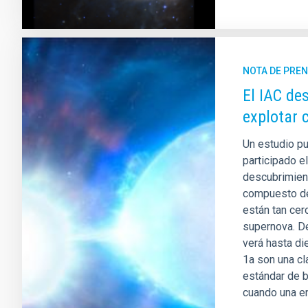
NOTA DE PRE
El IAC de
explotar 
Un estudio pu
participado el
descubrimien
compuesto de
están tan cer
supernova. De
verá hasta di
1a son una c
estándar de b
cuando una e