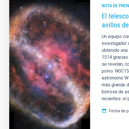
NOTA DE PRE
El telesc
anillos d
Un equipo cien
investigador d
obtenido una
1514 gracias
se revelan, c
polvo. NGC15
astrónomo Wil
más grande d
borrosa de as
recientes: el 
Fecha de p