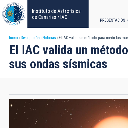
Pasar
al
Instituto de Astrofísica
contenido
de Canarias • IAC
PRESENTACIÓN
principal
Navega
Sobrescribir
Inicio
Divulgación
Noticias
El IAC valida un método para medir las mas
principa
El IAC valida un método
enlaces
sus ondas sísmicas
de
ayuda
a
la
navegación