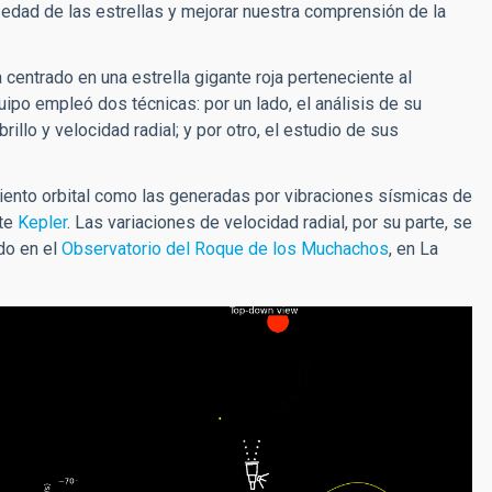
a edad de las estrellas y mejorar nuestra comprensión de la
a centrado en una estrella gigante roja perteneciente al
ipo empleó dos técnicas: por un lado, el análisis de su
illo y velocidad radial; y por otro, el estudio de sus
miento orbital como las generadas por vibraciones sísmicas de
ite
Kepler
. Las variaciones de velocidad radial, por su parte, se
do en el
Observatorio del Roque de los Muchachos
, en La