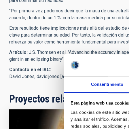
para confirmar su fiabilidad.
"Por primera vez podemos decir que la masa de una estrell
acuerdo, dentro de un 1 %, con la masa medida por su órbit
Este resultado tiene implicaciones más allá del estudio de e
clave para determinar su edad. Por tanto, la validación de
refuerza su valor como herramienta fundamental para investi
Artículo:
J.S. Thomsen et al. "Advancing the accuracy in age
giant in an eclipsing binary", Astronomy and Astrophysics, 
Contacto en el IAC:
David Jones,
david.jones
[at]
iac.es
(david[dot]jones[at]iac[d
Consentimiento
Proyectos relacionados
Esta página web usa cookie
Las cookies de este sitio we
y analizar el tráfico. Ademá
Estrellas 
redes sociales, publicidad y