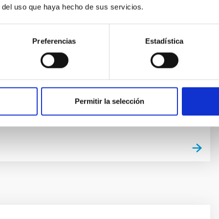
r del uso que haya hecho de sus servicios.
las estrellas binarias es una parte esencial de la
telar. Una gran parte de las estrellas de nuestra Galaxia
laxias se ha formado en sistemas binarios o múltiples,
Preferencias
Estadística
tender la estructura y evolución de estos sistemas es
sde el punto de vista estelar y galáctico. Un aspecto en
íguez Gil
Permitir la selección
ón