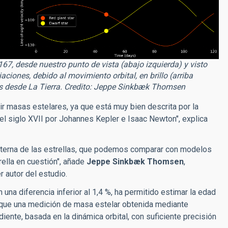
67, desde nuestro punto de vista (abajo izquierda) y visto
ciones, debido al movimiento orbital, en brillo (arriba
as desde La Tierra. Credito: Jeppe Sinkbæk Thomsen
r masas estelares, ya que está muy bien descrita por la
 el siglo XVII por Johannes Kepler e Isaac Newton", explica
 interna de las estrellas, que podemos comparar con modelos
rella en cuestión", añade
Jeppe Sinkbæk Thomsen
,
r autor del estudio.
una diferencia inferior al 1,4 %, ha permitido estimar la edad
ez que una medición de masa estelar obtenida mediante
iente, basada en la dinámica orbital, con suficiente precisión