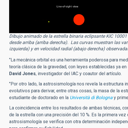
Dibujo animado de la estrella binaria eclipsante KIC 100011
desde arriba (arriba derecha). Las curvas muestran las varia
izquierda) y en velocidad radial (abajo derecha) observad
"La mecánica orbital es una herramienta poderosa para medi
teoría clásica de la gravedad, con leyes establecidas ya en
David Jones
, investigador del IAC y coautor del artículo.
"Por otro lado, la astrosismología nos revela la estructura
evolutivos para derivar, entre otras cosas, la masa de la est
estudiante de doctorado en la
Università di Bologna
y prime
La coincidencia entre los resultados de ambas técnicas, con 
de la estrella con una precisión del 10 %. Es la primera v
astrosismología se verifica con otra determinación independ