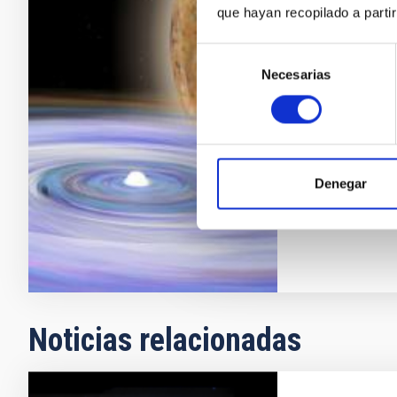
que hayan recopilado a parti
El estudio de 
astrofísica es
Selección
y de otras ga
Necesarias
de
por lo que en
consentimiento
importante de
el que
Pablo
Rodr
Denegar
En ejecuci
Noticias relacionadas