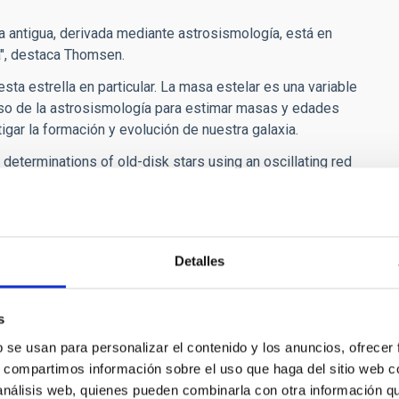
a antigua, derivada mediante astrosismología, está en
a", destaca Thomsen.
sta estrella en particular. La masa estelar es una variable
l uso de la astrosismología para estimar masas y edades
gar la formación y evolución de nuestra galaxia.
 determinations of old-disk stars using an oscillating red
2025. DOI:
https://doi.org/10.1051/0004-6361/202453347
ot]es)
Detalles
s
b se usan para personalizar el contenido y los anuncios, ofrecer
s, compartimos información sobre el uso que haga del sitio web 
Binarias
 análisis web, quienes pueden combinarla con otra información q