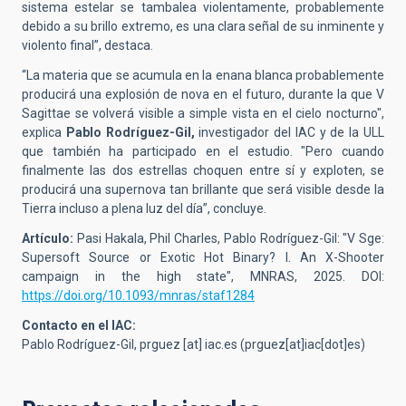
sistema estelar se tambalea violentamente, probablemente
debido a su brillo extremo, es una clara señal de su inminente y
violento final”, destaca.
“La materia que se acumula en la enana blanca probablemente
producirá una explosión de nova en el futuro, durante la que V
Sagittae se volverá visible a simple vista en el cielo nocturno",
explica
Pablo Rodríguez-Gil,
investigador del IAC y de la ULL
que también ha participado en el estudio. "Pero cuando
finalmente las dos estrellas choquen entre sí y exploten, se
producirá una supernova tan brillante que será visible desde la
Tierra incluso a plena luz del día”, concluye.
Artículo:
Pasi Hakala
,
Phil Charles
,
Pablo Rodríguez-Gil: "V Sge:
Supersoft Source or Exotic Hot Binary? I. An X-Shooter
campaign in the high state",
MNRAS, 2025. DOI:
https://doi.org/10.1093/mnras/staf1284
Contacto en el IAC:
Pablo Rodríguez-Gil,
prguez
[at]
iac.es
(prguez[at]iac[dot]es)