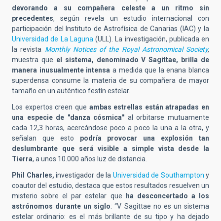
devorando a su compañera celeste a un ritmo sin
precedentes
, según revela un estudio internacional con
participación del Instituto de Astrofísica de Canarias (IAC) y la
Universidad de La Laguna
(ULL). La investigación, publicada en
la revista
Monthly Notices of the Royal Astronomical Society
,
muestra que
el sistema, denominado V Sagittae, brilla de
manera inusualmente intensa
a medida que la enana blanca
superdensa consume la materia de su compañera de mayor
tamaño en un auténtico festín estelar.
Los expertos creen que
ambas estrellas están atrapadas en
una especie de "danza cósmica"
al orbitarse mutuamente
cada 12,3 horas, acercándose poco a poco la una a la otra, y
señalan que esto
podría provocar una explosión tan
deslumbrante que será visible a simple vista desde la
Tierra
, a unos 10.000 años luz de distancia.
Phil Charles,
investigador de
la
Universidad de Southampton
y
coautor del estudio, destaca que estos resultados resuelven un
misterio sobre el par estelar que
ha desconcertado a los
astrónomos durante un siglo
: “V Sagittae no es un sistema
estelar ordinario: es el más brillante de su tipo y ha dejado