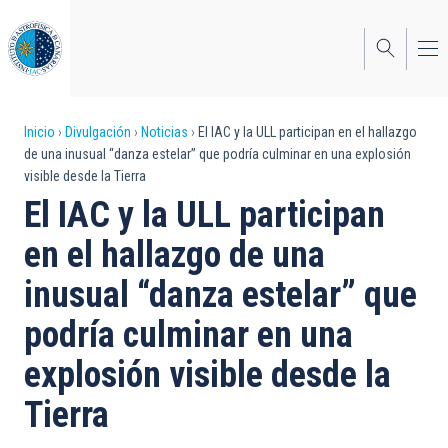
Pasar
al
contenido
principal
Sobrescribir
Inicio
Divulgación
Noticias
El IAC y la ULL participan en el hallazgo
de una inusual “danza estelar” que podría culminar en una explosión
enlaces
visible desde la Tierra
de
El IAC y la ULL participan
ayuda
en el hallazgo de una
a
inusual “danza estelar” que
la
podría culminar en una
navegación
explosión visible desde la
Tierra