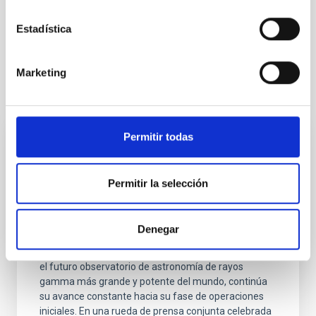
Astrofísica
Público general
Estadística
Física estelar e interestelar (FEEI)
Estrellas binarias
Marketing
Otras noticias relacionadas
Permitir todas
NOTA DE PRENSA
El Observatorio del Roque de los
Permitir la selección
Muchachos acoge en octubre la
inauguración de los cuatro telescopios LST
del CTAO
Denegar
El Cherenkov Telescope Array Observatory (CTAO) ,
el futuro observatorio de astronomía de rayos
gamma más grande y potente del mundo, continúa
su avance constante hacia su fase de operaciones
iniciales. En una rueda de prensa conjunta celebrada