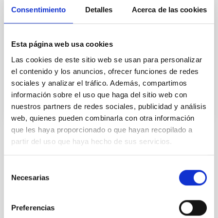
sus anillos de polvo. NGC1514 fue de las primeras
Consentimiento
Detalles
Acerca de las cookies
nebulosas estudiadas por el astrónomo William
Herschel, quien observó con su telescopio (el más
grande del mundo en esa época) lo que parecía una
Esta página web usa cookies
nube borrosa de aspecto similar a uno de sus otros
descubrimientos recientes: el planeta
Las cookies de este sitio web se usan para personalizar
el contenido y los anuncios, ofrecer funciones de redes
Fecha de publicación
14/04/2025 - 17:27:30
sociales y analizar el tráfico. Además, compartimos
información sobre el uso que haga del sitio web con
nuestros partners de redes sociales, publicidad y análisis
web, quienes pueden combinarla con otra información
que les haya proporcionado o que hayan recopilado a
partir del uso que haya hecho de sus servicios.
TIPO DE NOTICIA
NOTA DE PRENSA
Selección
ÁMBITO
Necesarias
de
CIENCIA Y TECNOLOGÍA
consentimiento
Preferencias