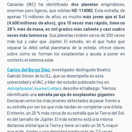
Canarias (IAC) ha identificado
dos planetas
enigmáticos,
enormes pero ligeros, que orbitan
HD 114082
. Esta estrella, de
apenas 15 millones de años, es mucho
más joven que el Sol
(4.600 millones de años), gira 15 veces más rápido, tiene un
28 % más de masa, es mil grados más caliente y casi cuatro
veces más luminosa
. Sus planetas reciben cerca de 200 veces
más luz y calor que Júpiter. El estudio, en el que hubo que
separar la débil señal planetaria de la estelar, ofrece claves
sobre cómo se forman los exoplanetas y ayuda a poner en
contexto el sistema solar.
Carlos del Burgo Díaz
, investigador distinguido Beatriz
Galindo Sénior de la ULL, que se desempeña en esta
universidad y el IAC, y líder del estudio publicado hoy en
Astrophysical Journal Letters
, describe el hallazgo: “Hemos
identificado una
extraña pareja de exoplanetas gigantes
.
Destacan entre los más jóvenes detectados al pasar frente a
su estrella por ser los que más tardan en completar una órbita.
El interior, un 20 % más cerca de su estrella que la Tierra del Sol,
es del tamaño de Júpiter. El más externo está a la misma
distancia orbital que la Tierra y tiene un radio un 36 % mayor
que el de Júpiter y una densidad media más de 7,5 veces