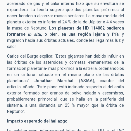
acelerado de gas y el calor interno hizo que su envoltura se
expandiera. La teoría sugiere que dos planetas próximos al
nacer tienden a alcanzar masas similares. La masa medida del
planeta exterior es inferior al 24 % de la de Júpiter o 4,4 veces
la masa de Neptuno.
Los planetas de HD 114082 pudieron
formarse
in situ
, o bien, en una región lejana y fría
, y
migraron hacia sus órbitas actuales, donde les llega más luz y
calor.
Carlos del Burgo explica: “Estos gigantes han debido influir en
las órbitas de los asteroides y cometas -remanentes de la
formación planetaria- más próximos a la estrella, ordenándolos
en un cinturón situado en el mismo plano de las órbitas
planetarias”.
Jonathan Marshall
(ASIAA), co
autor del
artículo
,
añade
:
“Este plano está inclinado respecto al del anillo
exterior formado por granos de polvo helado y escombros,
probablemente primordial, que se halla en la periferia del
sistema, a una distancia un 25 % mayor que la órbita de
Neptuno".
Impacto esperado del hallazgo
La colaboración internacional liderada por la ULL y el IAC