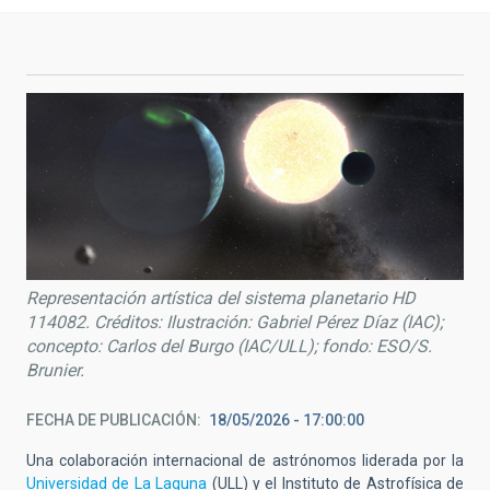
Representación artística del sistema planetario HD
114082. Créditos: Ilustración: Gabriel Pérez Díaz (IAC);
concepto: Carlos del Burgo (IAC/ULL); fondo: ESO/S.
Brunier.
FECHA DE PUBLICACIÓN
18/05/2026 - 17:00:00
Una colaboración internacional de
astr
ónomos liderada por la
Universidad de La Laguna
(ULL) y el Instituto de Astrofísica de