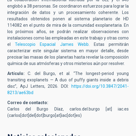
englobó a 38 personas. Se coordinaron esfuerzos para lograr la
integración de datos y un procesamiento coherente. Los
resultados obtenidos ponen al sistema planetario de HD
114082 en el punto de mira de la comunidad exoplanetaria. En
los próximos años, se podrán realizar observaciones con
instalaciones como las empleadas en este trabajo y otras como
el
Telescopio Espacial James Webb
. Estas permitirán
caracterizar este singular sistema en mayor detalle, desde
precisar las masas de los planetas hasta revelar la composición
química de sus atmósferas y otros misterios aún por resolver.
Artículo:
C. del Burgo, et al.
“The longest-period young
transiting exoplanets — A duo of puffy giants inside a debris
disc”, ApJ Letters, 2026.
DOI:
https://doi.org/10.3847/2041-
8213/ae63bd
Correo de contacto:
Carlos del Burgo Díaz,
carlos.del.burgo
[at]
iac.es
(carlos[dot]del[dot]burgo[at]iac[dot]es)