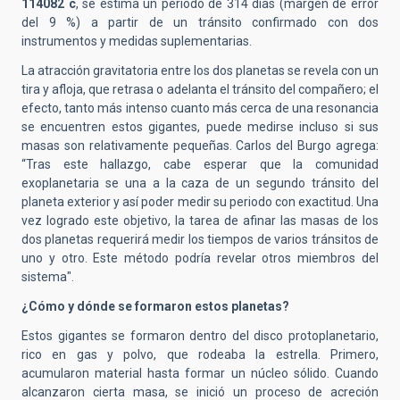
114082 c
, se estima un periodo de 314 días (margen de error
del 9 %) a partir de un tránsito confirmado con dos
instrumentos y medidas suplementarias.
La atracción gravitatoria entre los dos planetas se revela con un
tira y afloja, que retrasa o adelanta el tránsito del compañero; el
efecto, tanto más intenso cuanto más cerca de una resonancia
se encuentren estos gigantes, puede medirse incluso si sus
masas son relativamente pequeñas. Carlos del Burgo agrega:
“Tras este hallazgo, cabe esperar que la comunidad
exoplanetaria se una a la caza de un segundo tránsito del
planeta exterior y así poder medir su periodo con exactitud. Una
vez logrado este objetivo, la tarea de afinar las masas de los
dos planetas requerirá medir los tiempos de varios tránsitos de
uno y otro. Este método podría revelar otros miembros del
sistema".
¿Cómo y dónde se formaron estos planetas?
Estos gigantes se formaron dentro del disco protoplanetario,
rico en gas y polvo, que rodeaba la estrella. Primero,
acumularon material hasta formar un núcleo sólido. Cuando
alcanzaron cierta masa, se inició un proceso de acreción