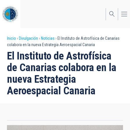
Pasar
al
contenido
principal
Sobrescribir
Inicio
Divulgación
Noticias
El Instituto de Astrofísica de Canarias
colabora en la nueva Estrategia Aeroespacial Canaria
enlaces
El Instituto de Astrofísica
de
de Canarias colabora en la
ayuda
nueva Estrategia
a
Aeroespacial Canaria
la
navegación