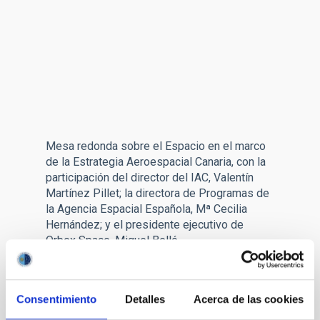
Mesa redonda sobre el Espacio en el marco
de la Estrategia Aeroespacial Canaria, con la
participación del director del IAC, Valentín
Martínez Pillet; la directora de Programas de
la Agencia Espacial Española, Mª Cecilia
Hernández; y el presidente ejecutivo de
Orbex Space, Miguel Belló.
Por último,
Valentín Martínez Pillet
se comprometió a que el
IAC va a contribuir con su tecnología a fortalecer ese sector en
Canarias. “Vamos a seguir colaborando con todas las
Consentimiento
Detalles
Acerca de las cookies
autoridades y los agentes públicos y privados en Canarias para