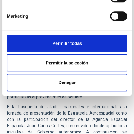
Aeroespacial o con las Agendas Estratégicas de la Plataforma
Tecnológica Aeroespacial Española (PAE), la Estrategia
Marketing
Aeroespacial Canaria aspira a establecer sinergias con
iniciativas equivalentes de otras comunidades autónomas,
como la New Space Strategy de Cataluña, la Estrategia
Aeroespacial de Andalucía o la iniciativa Civil UAVs de la Xunta
Permitir todas
de Galicia.
Recoge también la colaboración con estrategias
aeroespaciales pertenecientes a regiones de otros países y
Permitir la selección
territorios con desafíos similares. Como ejemplo de ello, ya se
está trabajando de manera conjunta con la Estrategia Space
Azores en la organización del próximo Simposio de la red
Denegar
europea NEREUS, que aglutina a las regiones europeas que
usan tecnologías aeroespaciales, que tendrá lugar en las islas
portuguesas el próximo mes de octubre.
Esta búsqueda de aliados nacionales e internacionales la
jornada de presentación de la Estrategia Aeroespacial contó
con la participación del director de la Agencia Espacial
Española, Juan Carlos Cortés, con un video donde aplaudió la
iniciativa del Gobierno autonómico. A continuación, se