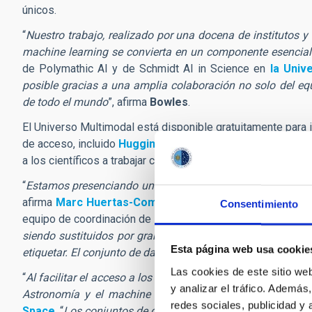
únicos.
“
Nuestro trabajo, realizado por una docena de institutos y
machine learning se convierta en un componente esencia
de Polymathic AI y de Schmidt AI in Science en
la Univ
posible gracias a una amplia colaboración no solo del e
de todo el mundo
”, afirma
Bowles
.
El Universo Multimodal está disponible gratuitamente para 
de acceso, incluido
Hugging Face
. El equipo también ha p
a los científicos a trabajar con los datos de forma eficaz.
“
Estamos presenciando un cambio de paradigma en la forma 
afirma
Marc Huertas-Company
, investigador científico d
Consentimiento
equipo de coordinación de la colaboración
MMU
. “
Los model
siendo sustituidos por grandes modelos polivalentes ent
Esta página web usa cookie
etiquetar. El conjunto de datos de MMU jugará un papel cla
Las cookies de este sitio we
“
Al facilitar el acceso a los datos astronómicos, esperamo
y analizar el tráfico. Ademá
Astronomía y el machine learning
”, afirma
Michael J.
S
redes sociales, publicidad y
Space
. “
Los conjuntos de datos abiertos como el Universo