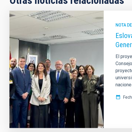
Otras noticias relacionadas
NOTA D
Eslov
Gener
El proy
Consejo
proyecto
univers
nacione
Fech