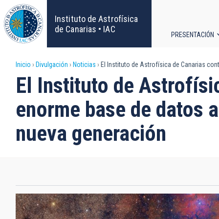
Pasar
al
Instituto de Astrofísica
contenido
de Canarias • IAC
PRESENTACIÓN
principal
Navega
Sobrescribir
Inicio
Divulgación
Noticias
El Instituto de Astrofísica de Canarias co
principa
El Instituto de Astrofís
enlaces
enorme base de datos a
de
nueva generación
ayuda
a
la
navegación