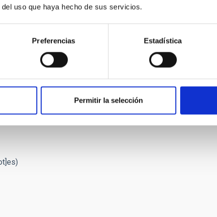
r del uso que haya hecho de sus servicios.
 a medida que avanzamos hacia aplicaciones de IA más
ciones más sofisticadas de la IA en Astronomía, que podrían
Preferencias
Estadística
axias y la física estelar, así como sobre la propia naturaleza
lUniverse
y encuentre la ponencia, el póster y la grabación de
Permitir la selección
ot]es)