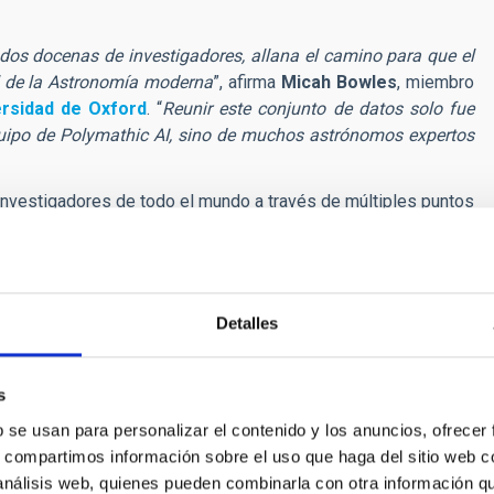
 dos docenas de investigadores, allana el camino para que el
l de la Astronomía moderna
”, afirma
Micah Bowles
, miembro
ersidad de Oxford
. “
Reunir este conjunto de datos solo fue
quipo de Polymathic AI, sino de muchos astrónomos expertos
investigadores de todo el mundo a través de múltiples puntos
ublicado una amplia documentación y herramientas para ayudar
de aplicar la IA a la astronomía y a la ciencia en general
”,
el
Instituto de Astrofísica de Canarias
(IAC) y miembro del
Detalles
os supervisados entrenados para una tarea específica están
renados con grandes cantidades de datos heterogéneos y sin
s
ve en esta transición
.”
b se usan para personalizar el contenido y los anuncios, ofrecer
s crear nuevas oportunidades de polinización cruzada entre la
s, compartimos información sobre el uso que haga del sitio web 
mith
, miembro de
UniverseTBD
y director de IA en
Aspia
 análisis web, quienes pueden combinarla con otra información q
 Multimodal ayudarán a la comunidad a construir modelos de