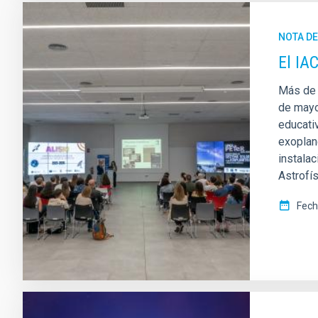
NOTA D
El IA
Más de 
de mayo
educati
exoplan
instalac
Astrofí
Fech