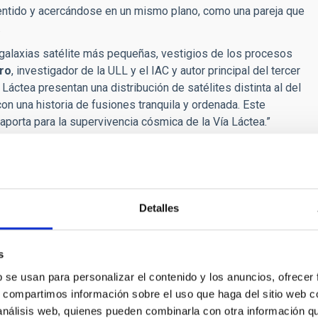
entido y acercándose en un mismo plano, como una pareja que
.
galaxias satélite más pequeñas, vestigios de los procesos
ro
, investigador de la ULL y el IAC y autor principal del tercer
 Láctea presentan una distribución de satélites distinta al del
on una historia de fusiones tranquila y ordenada. Este
porta para la supervivencia cósmica de la Vía Láctea.”
alaxias como la Vía Láctea en el modelo del Universo
de la vida de estos objetos. Para ello, el equipo ha creado
tea disponible hasta la fecha. Todos los datos
uestos a disponibilidad de la comunidad científica
Detalles
gina web del proyecto, donde también se puede encontrar
co cómics
“La batalla de las galaxias”, realizada en
iva y orientada a acercar al estudiantado de secundaria el
s
y nuestra Vía Láctea en particular.
b se usan para personalizar el contenido y los anuncios, ofrecer
s, compartimos información sobre el uso que haga del sitio web 
 análisis web, quienes pueden combinarla con otra información q