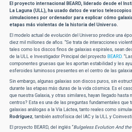
El proyecto internacional BEARD, liderado desde el Inst
La Laguna (ULL), ha usado datos de varios telescopio
simulaciones por ordenador para explicar cómo galaxia
etapas más violentas de la historia del Universo.
El modelo actual de evolución del Universo predice una é
diez mil millones de años. “Se trata de interacciones violen
tales como los discos finos de galaxias espirales, sean de
de la ULL e Investigador Principal del proyecto
BEARD
. “La
componentes gruesas que les aportan estabilidad y les ayud
esferoides luminosos presentes en el centro de las galaxias
Sin embargo, algunas galaxias son discos puros, sin estruc
durante las etapas más duras de la vida cósmica. Es el caso
que nuestra Galaxia, y otras similares, hayan llegado hasta
centros? Esta es una de las preguntas fundamentales que t
galaxias análogas a la Vía Láctea, tanto reales como simul
Rodríguez
, también astrofísica del IAC y la ULL y Coinves
El proyecto BEARD, del inglés “
Bulgeless Evolution And the