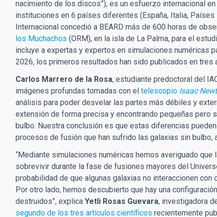
nacimiento de los discos”), es un esfuerzo internacional en
instituciones en 6 países diferentes (España, Italia, Países 
Internacional concedió a BEARD más de 600 horas de obser
los Muchachos
(ORM), en la isla de La Palma, para el estud
incluye a expertas y expertos en simulaciones numéricas pa
2026, los primeros resultados han sido publicados en tres ar
Carlos Marrero de la Rosa
, estudiante predoctoral del IAC
imágenes profundas tomadas con el
telescopio
Isaac New
análisis para poder desvelar las partes más débiles y exter
extensión de forma precisa y encontrando pequeñas pero sig
bulbo. Nuestra conclusión es que estas diferencias pueden
procesos de fusión que han sufrido las galaxias sin bulb
“Mediante simulaciones numéricas hemos averiguado que la
sobrevivir durante la fase de fusiones mayores del Univers
probabilidad de que algunas galaxias no interaccionen con 
Por otro lado, hemos descubierto que hay una configuración
destruidos”, explica
Yetli Rosas Guevara
, investigadora d
segundo de los tres artículos científicos
recientemente publ