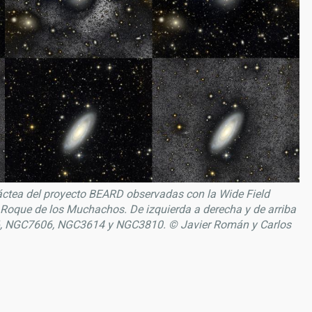
áctea del proyecto BEARD observadas con la Wide Field
 Roque de los Muchachos. De izquierda a derecha y de arriba
 NGC7606, NGC3614 y NGC3810. © Javier Román y Carlos