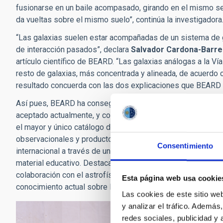
fusionarse en un baile acompasado, girando en el mismo s
da vueltas sobre el mismo suelo”, continúa la investigadora
“Las galaxias suelen estar acompañadas de un sistema de 
de interacción pasados”, declara
Salvador Cardona-Barre
artículo científico de BEARD. “Las galaxias análogas a la Vía
resto de galaxias, más concentrada y alineada, de acuerdo c
resultado concuerda con las dos explicaciones que BEARD a
Así pues, BEARD ha conseguido explicar la existencia de g
aceptado actualmente, y continúa estudiando otros aspectos 
el mayor y único catálogo de galaxias análogas a la Vía Lác
observacionales y productos de los análisis están siendo p
Consentimiento
internacional a través de un
archivo público
alojado en la pá
material educativo. Destaca en este ámbito la
serie de cin
colaboración con el astrofísico, docente y artista Luis G. Le
Esta página web usa cookie
conocimiento actual sobre las galaxias espirales en general 
Las cookies de este sitio we
y analizar el tráfico. Ademá
redes sociales, publicidad y