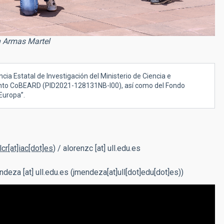
n Armas Martel
ia Estatal de Investigación del Ministerio de Ciencia e
ento CoBEARD (
PID2021-128131NB-I00), así como del Fondo
Europa”.
lcr[at]iac[dot]es
)
/
alorenzc
[at]
ull.edu.es
ndeza
[at]
ull.edu.es
(jmendeza[at]ull[dot]edu[dot]es)
)