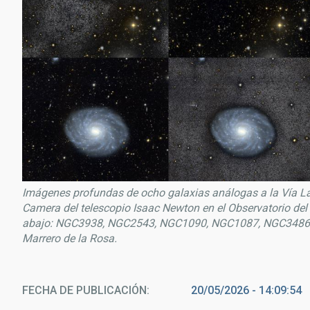
Imágenes profundas de ocho galaxias análogas a la Vía L
Camera del telescopio Isaac Newton en el Observatorio del
abajo: NGC3938, NGC2543, NGC1090, NGC1087, NGC3486,
Marrero de la Rosa.
FECHA DE PUBLICACIÓN
20/05/2026 - 14:09:54