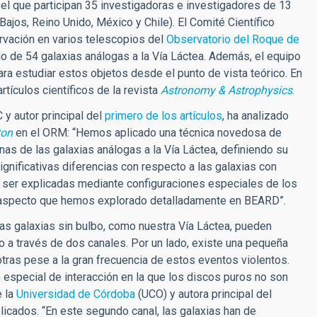
 el que participan 35 investigadoras e investigadores de 13
Bajos, Reino Unido, México y Chile). El Comité Científico
vación en varios telescopios del
Observatorio del Roque de
io de 54 galaxias análogas a la Vía Láctea. Además, el equipo
ra estudiar estos objetos desde el punto de vista teórico. En
tículos científicos de la revista
Astronomy & Astrophysics
.
 y autor principal del
primero de los artículos
, ha analizado
ton
en el ORM: “Hemos aplicado una técnica novedosa de
nas de las galaxias análogas a la Vía Láctea, definiendo su
nificativas diferencias con respecto a las galaxias con
 ser explicadas mediante configuraciones especiales de los
o, aspecto que hemos explorado detalladamente en BEARD”.
s galaxias sin bulbo, como nuestra Vía Láctea, pueden
o a través de dos canales. Por un lado, existe una pequeña
otras pese a la gran frecuencia de estos eventos violentos.
 especial de interacción en la que los discos puros no son
e la
Universidad de Córdoba
(UCO) y autora principal del
icados. “En este segundo canal, las galaxias han de