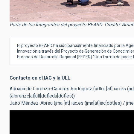
Parte de los integrantes del proyecto BEARD. Crédito: Arná
El proyecto BEARD ha sido parcialmente financiado por la Agenc
Innovación a través del Proyecto de Generación de Conocimi
Europeo de Desarrollo Regional (FEDER) “Una forma de hacer 
Contacto en el IAC y la ULL:
Adriana de Lorenzo-Cáceres Rodríguez (
adlcr
[at]
iac.es
(
ad
(alorenzc[at]ull[dot]edu[dot]es)
)
Jairo Méndez-Abreu (
jma
[at]
iac.es
(
jma[at]iac[dot]es
)
/
jme