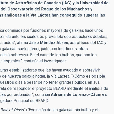
ituto de Astrofísica de Canarias (IAC) y la Universidad de
s del Observatorio del Roque de los Muchachos y
s análogas a la Vía Láctea han conseguido superar las
poca dominada por fusiones mayores de galaxias hace unos
tas, durante las cuales es previsible que estructuras débiles,
struidos”, afirma
Jairo Méndez Abreu
, astrofísico del IAC y
s galaxias suelen tener, junto con los discos, otras
an a sobrevivir. Es el caso de los bulbos, que son los
 espirales”, continúa el investigador.
turas estabilizadoras que las hayan ayudado a sobrevivir
 de nuestra galaxia hogar, la Vía Láctea. “¿Cómo es posible
 nuestros días a pesar de no tener grandes bulbos en sus
rata de responder el proyecto BEARD mediante el análisis de
adas por ordenador”, continúa
Adriana de Lorenzo-Cáceres
tigadora Principal de BEARD.
 Rise of Discs
” (“Evolución de las galaxias sin bulbo y el