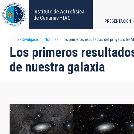
Pasar
al
Instituto de Astrofísica
contenido
de Canarias • IAC
PRESENTACIÓN
principal
Navega
Sobrescribir
Inicio
Divulgación
Noticias
Los primeros resultados del proyecto BEAR
principa
Los primeros resultado
enlaces
de nuestra galaxia
de
ayuda
a
la
navegación