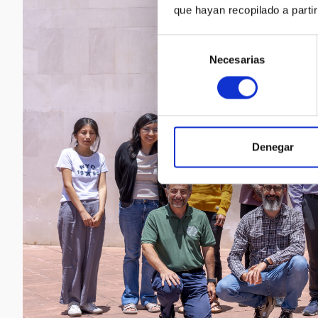
que hayan recopilado a parti
Selección
Necesarias
de
consentimiento
Denegar