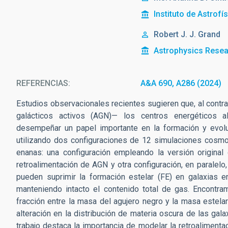
Instituto de Astrofí
Robert J. J. Grand
Astrophysics Resear
REFERENCIAS
A&A 690, A286 (2024)
Estudios observacionales recientes sugieren que, al contra
galácticos activos (AGN)— los centros energéticos 
desempeñar un papel importante en la formación y evol
utilizando dos configuraciones de 12 simulaciones cosmo
enanas: una configuración empleando la versión origina
retroalimentación de AGN y otra configuración, en paralelo
pueden suprimir la formación estelar (FE) en galaxias ena
manteniendo intacto el contenido total de gas. Encontram
fracción entre la masa del agujero negro y la masa estel
alteración en la distribución de materia oscura de las gal
trabajo destaca la importancia de modelar la retroaliment