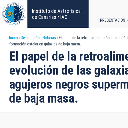
Pasar
al
Instituto de Astrofísica
contenido
de Canarias • IAC
PRESENTACIÓN
principal
Navega
Sobrescribir
Inicio
Divulgación
Noticias
El papel de la retroalimentación de los nú
principa
formación estelar en galaxias de baja masa.
enlaces
El papel de la retroalim
de
evolución de las galaxi
ayuda
agujeros negros superm
a
de baja masa.
la
navegación