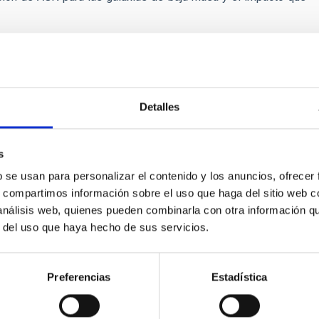
Detalles
E PRENSA
rimeros resultados del proyecto BEARD explica
s
b se usan para personalizar el contenido y los anuncios, ofrecer
cto internacional BEARD, liderado desde el Instituto de Astrofís
s, compartimos información sobre el uso que haga del sitio web 
ha usado datos de varios telescopios del Observatorio del Roq
 análisis web, quienes pueden combinarla con otra información q
plicar cómo galaxias análogas a la Vía Láctea han conseguido sup
r del uso que haya hecho de sus servicios.
o. El modelo actual de evolución del Universo predice una époc
z mil millones de años. “Se trata de interacciones violentas, du
Preferencias
Estadística
a de publicación
20/05/2026 - 14:09:54