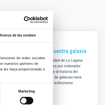
Acerca de las cookies
n la supervivencia de nuestra galaxia
 funciones de redes sociales
ica de Canarias (IAC) y la Universidad de La Laguna
con nuestros partners de
ue de los Muchachos y simulaciones por ordenador
ue les haya proporcionado o
erar las etapas más violentas de la historia del
a dominada por fusiones mayores de galaxias hace
rante las cuales es previsible que estructuras
Marketing