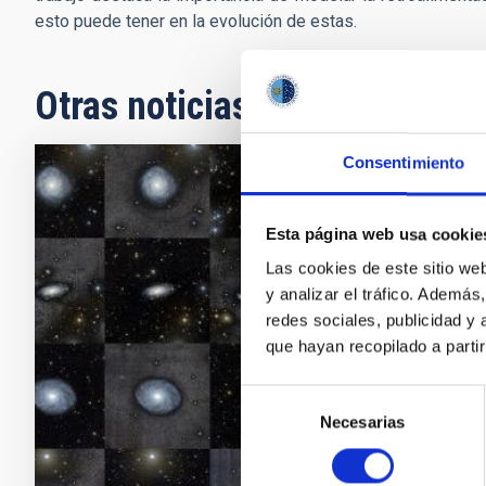
esto puede tener en la evolución de estas.
Otras noticias relacionadas
Consentimiento
NOTA D
Los p
Esta página web usa cookie
Las cookies de este sitio we
El proye
y analizar el tráfico. Ademá
(ULL), 
redes sociales, publicidad y
para ex
que hayan recopilado a parti
Univers
unos die
Selección
Necesarias
de
Fech
consentimiento