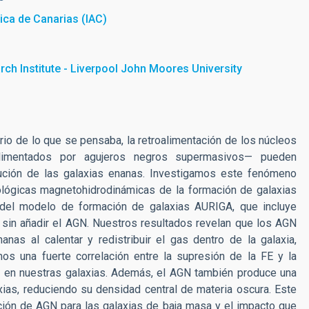
sica de Canarias (IAC)
ch Institute - Liverpool John Moores University
rio de lo que se pensaba, la retroalimentación de los núcleos
alimentados por agujeros negros supermasivos— pueden
ución de las galaxias enanas. Investigamos este fenómeno
lógicas magnetohidrodinámicas de la formación de galaxias
l del modelo de formación de galaxias AURIGA, que incluye
, sin añadir el AGN. Nuestros resultados revelan que los AGN
nas al calentar y redistribuir el gas dentro de la galaxia,
os una fuerte correlación entre la supresión de la FE y la
ar en nuestras galaxias. Además, el AGN también produce una
axias, reduciendo su densidad central de materia oscura. Este
ación de AGN para las galaxias de baja masa y el impacto que