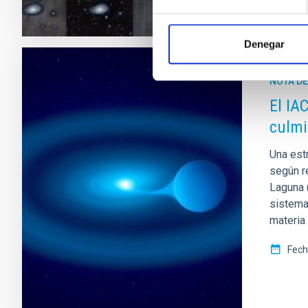
Denegar
NOTA D
El IA
culmi
Una est
según re
Laguna (
sistema
materia
Fech