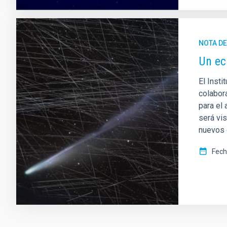
NOTA D
Un ec
El Insti
colabor
para el 
será vi
nuevos c
Fech