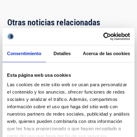
Otras noticias relacionadas
NOTA DE PRENSA
Consentimiento
Detalles
Acerca de las cookies
El IAC abre las puertas del Observatorio
del Teide a la ciudadanía el fin de semana
del 20 y 21 de junio
Esta página web usa cookies
PLAZAS AGOTADAS El Instituto de Astrofísica de
Las cookies de este sitio web se usan para personalizar
Canarias (IAC) invita un año más a la ciudadanía a
el contenido y los anuncios, ofrecer funciones de redes
visitar las instalaciones del Observatorio del Teide
sociales y analizar el tráfico. Además, compartimos
(Izaña, Tenerife) durante el fin de semana del
información sobre el uso que haga del sitio web con
sábado 20 y el domingo 21 de junio, coincidiendo con
la semana del solsticio de verano. Esta iniciativa
nuestros partners de redes sociales, publicidad y análisis
gratuita de divulgación científica está organizada por
web, quienes pueden combinarla con otra información
la propia Administración del Observatorio del Teide
que les haya proporcionado o que hayan recopilado a
junto a la Unidad de Comunicación y Cultura
partir del uso que haya hecho de sus servicios.