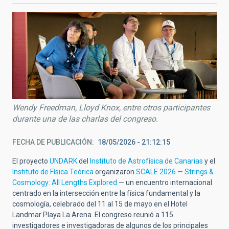
Wendy Freedman, Lloyd Knox, entre otros participantes
durante una de las charlas del congreso.
FECHA DE PUBLICACIÓN
18/05/2026 - 21:12:15
El proyecto
UNDARK
del
Instituto de Astrofísica de Canarias
y el
Instituto de Física Teórica
organizaron
SCALE 2026 — Strings &
Cosmology: All Lengths Explored
— un encuentro internacional
centrado en la intersección entre la física fundamental y la
cosmología, celebrado del 11 al 15 de mayo en el Hotel
Landmar Playa La Arena. El congreso reunió a 115
investigadores e investigadoras de algunos de los principales