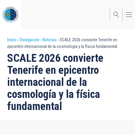
Pasar
al
contenido
principal
Sobrescribir
Inicio
Divulgación
Noticias
SCALE 2026 convierte Tenerife en
epicentro internacional de la cosmología y la física fundamental
enlaces
SCALE 2026 convierte
de
Tenerife en epicentro
ayuda
internacional de la
a
cosmología y la física
la
navegación
fundamental