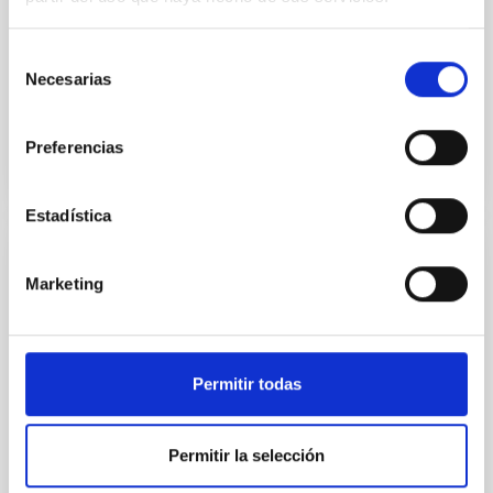
Científica (UC3) del IAC. Para acceder a esta visita es
necesario rellenar el siguiente formulario que se abre
el día 1 de junio a las 10:00
Selección
Necesarias
de
Fecha de publicación
28/05/2026 - 12:14:48
consentimiento
Preferencias
Estadística
NOTA DE PRENSA
Marketing
El IAC participa en el mayor estudio de la
Vía Láctea sobre estrellas fugitivas
masivas
Permitir todas
Investigadores del Instituto de Astrofísica de
Canarias (IAC), en colaboración con el Instituto de
Ciencias del Cosmos de la Universidad de Barcelona
Permitir la selección
(ICCUB) y el Instituto de Estudios Espaciales de