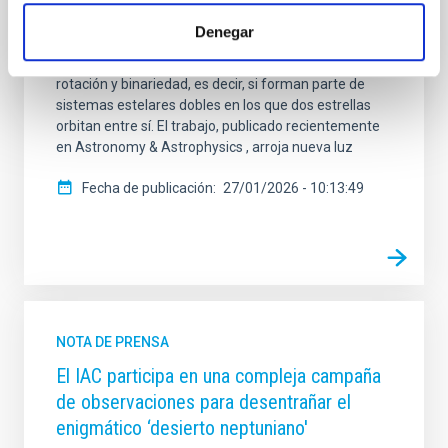
Cataluña (IEEC), han llevado a cabo el mayor estudio
observacional realizado hasta la fecha sobre
Denegar
estrellas fugitivas masivas en la Vía Láctea,
incorporando por primera vez el análisis de su
rotación y binariedad, es decir, si forman parte de
sistemas estelares dobles en los que dos estrellas
orbitan entre sí. El trabajo, publicado recientemente
en Astronomy & Astrophysics , arroja nueva luz
Fecha de publicación
27/01/2026 - 10:13:49
NOTA DE PRENSA
El IAC participa en una compleja campaña
de observaciones para desentrañar el
enigmático ‘desierto neptuniano'