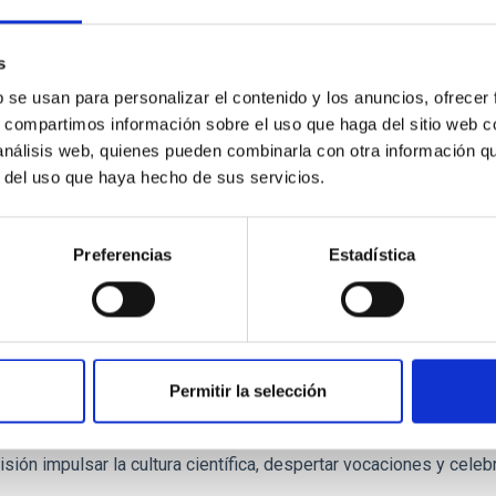
elaborada con el Instituto de Ciencias del Patrimonio (Incipit-C
a de publicación
18/06/2026 - 12:49:24
s
b se usan para personalizar el contenido y los anuncios, ofrecer
s, compartimos información sobre el uso que haga del sitio web 
 análisis web, quienes pueden combinarla con otra información q
r del uso que haya hecho de sus servicios.
E PRENSA
Preferencias
Estadística
C impulsa la cultura científica entre la juvent
io Cosmos
tuto de Astrofísica de Canarias (IAC) organiza el Premio Cosmos,
 vez a España desde Canarias, con la colaboración del Área STE
Permitir la selección
onal, Actividad Física y Deportes y el patrocinio de la Fundació
Ciencias de Canarias. Con varias ediciones consolidadas en Itali
ión impulsar la cultura científica, despertar vocaciones y celebra