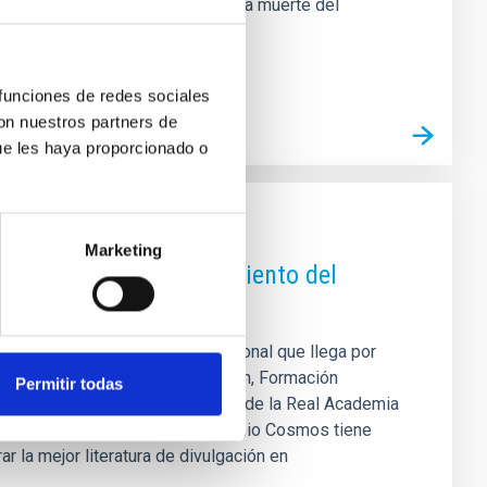
SIC) sobre el eclipse asociado a la muerte del
 funciones de redes sociales
con nuestros partners de
ue les haya proporcionado o
Marketing
ud canaria con el lanzamiento del
 un proyecto educativo internacional que llega por
AM de la Consejería de Educación, Formación
Permitir todas
n CajaCanarias, así como el apoyo de la Real Academia
a, Francia y Países Bajos, el Premio Cosmos tiene
r la mejor literatura de divulgación en