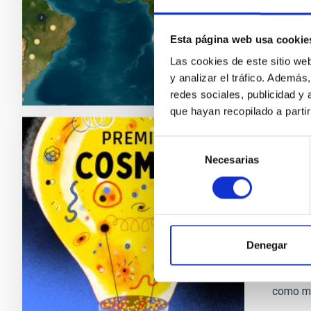
entrada 
Fech
Esta página web usa cookie
Las cookies de este sitio we
y analizar el tráfico. Ademá
redes sociales, publicidad y
que hayan recopilado a parti
Selección
NOTA D
Necesarias
de
El IA
consentimiento
Prem
El Insti
primera
Denegar
Profesi
de las 
como mis