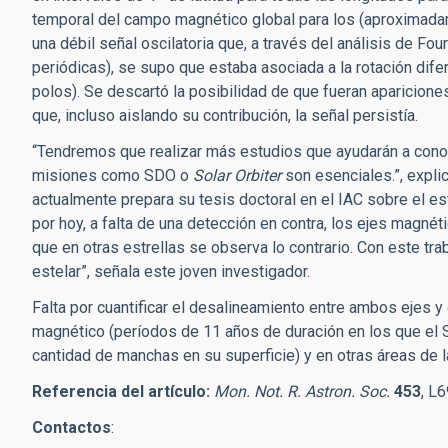
temporal del campo magnético global para los (aproximada
una débil señal oscilatoria que, a través del análisis de Fou
periódicas), se supo que estaba asociada a la rotación difer
polos). Se descartó la posibilidad de que fueran apariciones 
que, incluso aislando su contribución, la señal persistía.
“Tendremos que realizar más estudios que ayudarán a conoce
misiones como SDO o
Solar Orbiter
son esenciales.”, explic
actualmente prepara su tesis doctoral en el IAC sobre el e
por hoy, a falta de una detección en contra, los ejes magnét
que en otras estrellas se observa lo contrario. Con este trab
estelar”, señala este joven investigador.
Falta por cuantificar el desalineamiento entre ambos ejes y
magnético (períodos de 11 años de duración en los que el So
cantidad de manchas en su superficie) y en otras áreas de la
Referencia del artículo:
Mon. Not. R. Astron. Soc.
453
, L
Contactos
: