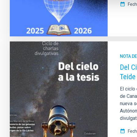
Fech
NOTA D
Del C
Teide
El ciclo
de Canar
nueva s
Autónom
divulgat
Fech