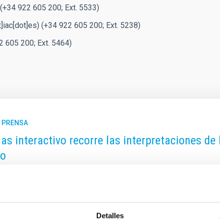
(+34 922 605 200; Ext. 5533)
]iac[dot]es)
(+34 922 605 200; Ext. 5238)
 605 200; Ext. 5464)
E PRENSA
las interactivo recorre las interpretaciones de 
o
edad Española de Astronomía presenta “Un mundo de eclipses”,
imonio cultural de todo el mundo, desde la antigüedad a la actua
 historia, arte y tradición. El Instituto de Astrofísica de Canarias (
iones dedicadas a los eclipses en el antiguo Egipto, el Imperio 
Detalles