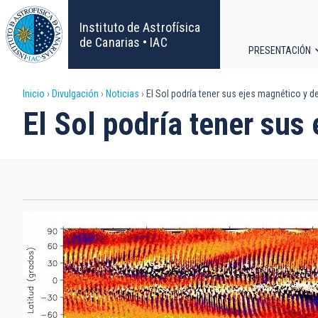
Pasar
al
Instituto de Astrofísica
contenido
de Canarias • IAC
PRESENTACIÓN
principal
Navega
Sobrescribir
Inicio
Divulgación
Noticias
El Sol podría tener sus ejes magnético y d
principa
El Sol podría tener sus
enlaces
de
ayuda
a
la
navegación