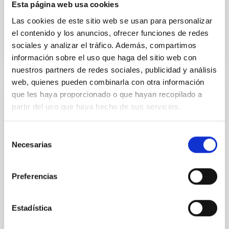
Esta página web usa cookies
Fecha de publicación
17/03/2026 - 11:21:28
Las cookies de este sitio web se usan para personalizar
el contenido y los anuncios, ofrecer funciones de redes
sociales y analizar el tráfico. Además, compartimos
información sobre el uso que haga del sitio web con
nuestros partners de redes sociales, publicidad y análisis
web, quienes pueden combinarla con otra información
que les haya proporcionado o que hayan recopilado a
NOTA DE PRENSA
partir del uso que haya hecho de sus servicios.
La Escuela de Radioastronomía y el 2º
Project Meeting de ExGal-Twin (IAC) se
Selección
celebran en los Países Bajos
Necesarias
de
consentimiento
Del 13 al 17 de abril de 2026, la Universidad de
Groningen (Países Bajos), en coordinación con el
Preferencias
Instituto de Astrofísica de Canarias (IAC), acogió la
Escuela de Radioastronomía y el 2º Project Meeting
del proyecto europeo ExGal-Twin. El evento reunió a
Estadística
investigadores, estudiantes y personal técnico del
IAC y los socios del proyecto: Kapteyn Astronomical