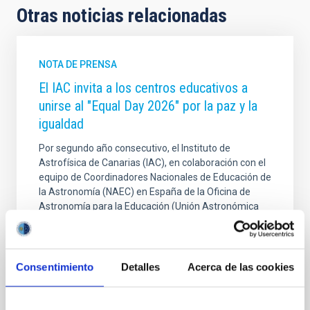
Otras noticias relacionadas
NOTA DE PRENSA
El IAC invita a los centros educativos a
unirse al "Equal Day 2026" por la paz y la
igualdad
Por segundo año consecutivo, el Instituto de
Astrofísica de Canarias (IAC), en colaboración con el
equipo de Coordinadores Nacionales de Educación de
la Astronomía (NAEC) en España de la Oficina de
Astronomía para la Educación (Unión Astronómica
Internacional), se suma a la iniciativa internacional
Equal Day. Este evento global, que se celebrará entre
el 18 y el 23 de marzo de 2026, utiliza la astronomía
como una herramienta para promover la paz, la
Consentimiento
Detalles
Acerca de las cookies
equidad, la sostenibilidad y la empatía en todo el
planeta. Consolidando un éxito internacional Tras una
inspiradora primera edición en 2025 que