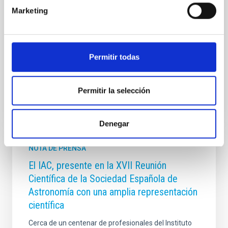
Institute (University of Groningen), Institute for
Marketing
Computational Cosmology (Durham University), y
Observatoire Astronomique de Strasbourg (CNRS). El
objetivo de esta reunión fue reforzar la colaboración
científica y el desarrollo de
Permitir todas
Fecha de publicación
21/04/2026 - 10:10:52
Permitir la selección
Denegar
NOTA DE PRENSA
El IAC, presente en la XVII Reunión
Científica de la Sociedad Española de
Astronomía con una amplia representación
científica
Cerca de un centenar de profesionales del Instituto