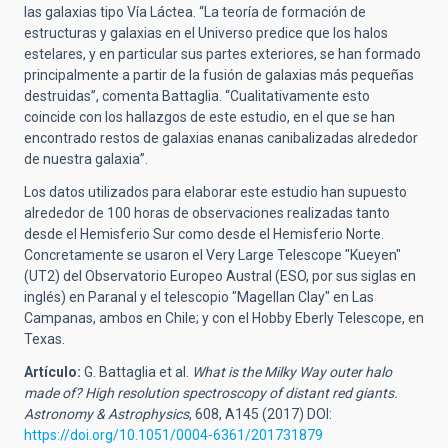
las galaxias tipo Vía Láctea. “La teoría de formación de
estructuras y galaxias en el Universo predice que los halos
estelares, y en particular sus partes exteriores, se han formado
principalmente a partir de la fusión de galaxias más pequeñas
destruidas”, comenta Battaglia. “Cualitativamente esto
coincide con los hallazgos de este estudio, en el que se han
encontrado restos de galaxias enanas canibalizadas alrededor
de nuestra galaxia”.
Los datos utilizados para elaborar este estudio han supuesto
alrededor de 100 horas de observaciones realizadas tanto
desde el Hemisferio Sur como desde el Hemisferio Norte.
Concretamente se usaron el Very Large Telescope "Kueyen"
(UT2) del Observatorio Europeo Austral (ESO, por sus siglas en
inglés) en Paranal y el telescopio "Magellan Clay" en Las
Campanas, ambos en Chile; y con el Hobby Eberly Telescope, en
Texas.
Artículo:
G. Battaglia et al.
What is the Milky Way outer halo
made of? High resolution spectroscopy of distant red giants.
Astronomy & Astrophysics
, 608, A145 (2017) DOI:
https://doi.org/10.1051/0004-6361/201731879