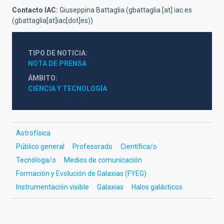
Contacto IAC:
Giuseppina Battaglia (
gbattaglia
[at]
iac.es
(gbattaglia[at]iac[dot]es)
)
TIPO DE NOTICIA
NOTA DE PRENSA
ÁMBITO
CIENCIA Y TECNOLOGÍA
Astrofísica
Público general
Profesorado
Científica/o
Tecnóloga/o
Medios de comunicación
Formación y Evolución de Galaxias (FYEG)
Instrumentación visible
Galaxias
Halos galácticos