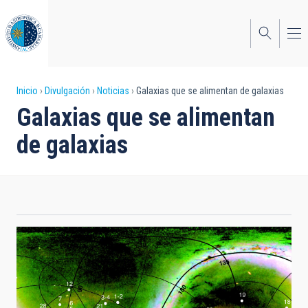
Pasar
al
contenido
principal
Sobrescribir
Inicio
Divulgación
Noticias
Galaxias que se alimentan de galaxias
Galaxias que se alimentan
enlaces
de galaxias
de
ayuda
a
la
navegación