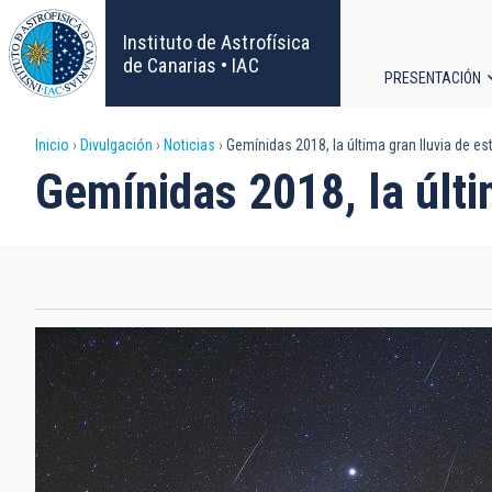
Pasar
al
Instituto de Astrofísica
contenido
de Canarias • IAC
PRESENTACIÓN
principal
Navega
Sobrescribir
Inicio
Divulgación
Noticias
Gemínidas 2018, la última gran lluvia de est
principa
Gemínidas 2018, la últim
enlaces
de
ayuda
a
la
navegación