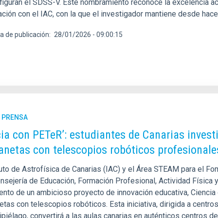
figuran el SDSS-V. Este nombramiento reconoce la excelencia ac
ción con el IAC, con la que el investigador mantiene desde hace 
a de publicación
28/01/2026 - 09:00:15
E PRENSA
cia con PETeR’: estudiantes de Canarias invest
anetas con telescopios robóticos profesionale
tuto de Astrofísica de Canarias (IAC) y el Área STEAM para el Fo
onsejería de Educación, Formación Profesional, Actividad Física 
ento de un ambicioso proyecto de innovación educativa, Ciencia 
tas con telescopios robóticos. Esta iniciativa, dirigida a centro
ipiélago, convertirá a las aulas canarias en auténticos centros d