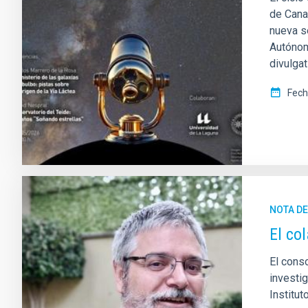
de Canar
nueva s
Autónom
divulgat
Fech
NOTA D
El co
El cons
investi
Institu