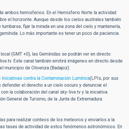
e ambos hemisferios. En el Hemisferio Norte la actividad
bre el horizonte. Aunque desde los cielos australes también
umbarse, fijar la mirada en una zona del cielo y mantenerla,
gemínida. Lo más importante es tener un poco de paciencia.
 local (GMT +0), las Gemínidas se podrán ver en directo
live.tv. Este canal también emitirá imágenes en directo desde
l municipio de Olivenza (Badajoz).
s
Iniciativas contra la Contaminación Lumínica
(LPIs, por sus
defender el derecho a un cielo oscuro y denunciar el
con la colaboración del canal sky-live.tv y la iniciativa
ión General de Turismo, de la Junta de Extremadura.
as para realizar conteos de los meteoros y enviarlos a la
 las tasas de actividad de estos fenómenos astronómicos. En