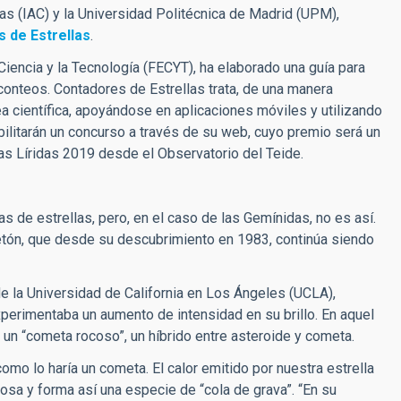
ias (IAC) y la Universidad Politécnica de Madrid (UPM),
 de Estrellas
.
 Ciencia y la Tecnología (FECYT), ha elaborado una guía para
conteos. Contadores de Estrellas trata, de una manera
rea científica, apoyándose en aplicaciones móviles y utilizando
bilitarán un concurso a través de su web, cuyo premio será un
las Líridas 2019 desde el Observatorio del Teide.
 de estrellas, pero, en el caso de las Gemínidas, no es así.
etón, que desde su descubrimiento en 1983, continúa siendo
de la Universidad de California en Los Ángeles (UCLA),
erimentaba un aumento de intensidad en su brillo. En aquel
un “cometa rocoso”, un híbrido entre asteroide y cometa.
omo lo haría un cometa. El calor emitido por nuestra estrella
osa y forma así una especie de “cola de grava”. “En su