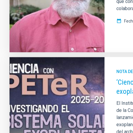
que con
colabora
Fech
NOTA D
‘Cien
exopl
El Insti
de la C
lanzami
exoplane
del arch