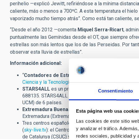
perihelio —explicó Jewitt, refiriéndose a la mínima distanc
caliente, más o menos a 700ºC. A esta temperatura el hielo 
vaporizado mucho tiempo atrás”. Como está tan caliente, se
“Desde el año 2012 —comenta
Miquel Serra-Ricart
, admi
puntualmente las Gemínidas desde el OT, que siempre ofrec
estrellas son más lentos que los de las Perseidas. Por tanto,
observar esta lluvia de estrellas”.
Información adicional:
“
Contadores de Estrellas
” es un proyecto que ha co
Ciencia y la Tecnología
(FECYT) del Ministerio de Cien
STARS4ALL
es un proyecto financiado por el Progra
Consentimiento
688135. STARS4ALL está compuesto por 8 institucio
UCM) de 6 países.
Extremadura Buenas Noches
es un proyecto englob
Esta página web usa cookie
Extremadura (Extremadura 2030).
Las cookies de este sitio we
Tres centros españoles de Supercomputación colaborar
y analizar el tráfico. Ademá
(
sky-live.tv
): el Centro Extremeño de Tecnologías Ava
redes sociales, publicidad y
de Catalunya (CSUC) y el Instituto de Astrofísica de Ca