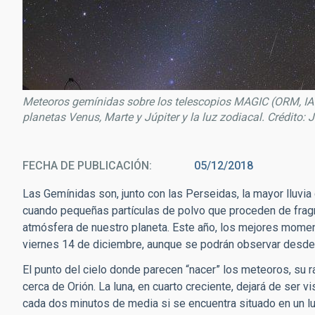
Meteoros gemínidas sobre los telescopios MAGIC (ORM, IAC
planetas Venus, Marte y Júpiter y la luz zodiacal. Crédito: 
FECHA DE PUBLICACIÓN
05/12/2018
Las Gemínidas son, junto con las Perseidas, la mayor lluvi
cuando pequeñas partículas de polvo que proceden de fragm
atmósfera de nuestro planeta. Este año, los mejores moment
viernes 14 de diciembre, aunque se podrán observar desde 
El punto del cielo donde parecen “nacer” los meteoros, su r
cerca de Orión. La luna, en cuarto creciente, dejará de ser 
cada dos minutos de media si se encuentra situado en un lu