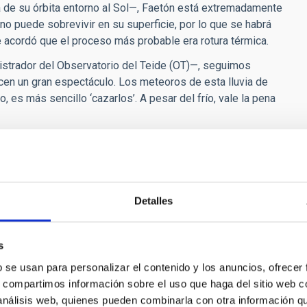
ia de su órbita entorno al Sol—, Faetón está extremadamente
no puede sobrevivir en su superficie, por lo que se habrá
 acordó que el proceso más probable era rotura térmica.
nistrador del Observatorio del Teide (OT)—, seguimos
en un gran espectáculo. Los meteoros de esta lluvia de
 es más sencillo ‘cazarlos’. A pesar del frío, vale la pena
ntado con financiación de la
Fundación Española para la
cia, Innovación y Universidades.
ma H2020 de la Unión Europea bajo el acuerdo número
Detalles
nes (UPM, CEFRIEL, SOTON, ECN, ESCP Europe, IAC, IGB,
ado dentro de la Estrategia de la Noche de la Junta de
s
b se usan para personalizar el contenido y los anuncios, ofrecer
án en la distribución de la retransmisión del portal web
s, compartimos información sobre el uso que haga del sitio web 
nzadas (CETA-CIEMAT), el Consorci de Serveis Universitaris
 análisis web, quienes pueden combinarla con otra información q
narias (IAC) .